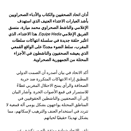
أدان اتحاد الصحفيين والكتاب والأدباء الصحراويين 
بأشد العبارات الاعتداء العنيف الذي استهدف 
الإعلامي والناشط الصحراوي محمد ميارة، منسق 
الفريق الإعلامي 
Equipe Media
. هذا الاعتداء، الذي 
اعتُبر حلقة جديدة في سلسلة انتهاكات سلطات 
المغرب، سلط الضوء مجددًا على الواقع القمعي 
الذي يعيشه الصحفيون والناشطون في الأجزاء 
المحتلة من الجمهورية الصحراوية.
أكد الاتحاد في بيان أصدره أن الصمت الدولي 
المطبق إزاء الانتهاكات المتكررة ضد حرية 
الصحافة والرأي يمنح الاحتلال المغربي غطاءً 
للاستمرار في قمع الأصوات الحرة. وأشار البيان 
إلى أن الصحفيين والناشطين الحقوقيين في 
المناطق المحتلة يواجهون بشكل يومي آلة قمعية لا 
تتردد في استخدام العنف والترهيب لإسكاتهم، مما 
يشكل تهديدًا حقيقيًا لحياتهم.
تلقى الاتحاد شهادة موثقة بالصور تكشف عن 