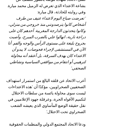
بشاعة الاعتداء الذي تعرض له الزميل محمد ميارة. 
وفي روايته للحادثة، قال ميارة:
“تعرضت صباح اليوم لاعتداء عنيف من طرف 
أشخاص كانوا يترصدونني منذ خروجي من منزلي، 
وكانوا يتحدثون الدارجة المغربية. أحدهم كان على 
دراجة نارية، انهالوا علي بالضرب المبرح، وأصبت 
بجروح بليغة على مستوى الرأس والوجه والفم. أنا 
الآن في المستشفى لإجراء فحوصات. لا يبدو أن 
الاعتداء كان بهدف السرقة، بل أعتقد أنه محاولة 
لترهيبي أو انتقام من مواقفي السياسية ونشاطي 
الصحفي.”
أعرب الاتحاد عن قلقه البالغ من استمرار استهداف 
الصحفيين الصحراويين، مؤكدًا أن "هذه الاعتداءات 
ليست سوى محاولة يائسة من سلطات الاحتلال 
لتكميم الأفواه الحرة، وعرقلة جهود الإعلاميين في 
نقل حقيقة الوضع المأساوي الذي يعيشه الشعب 
الصحراوي تحت الاحتلال".
ودعا الاتحاد المجتمع الدولي والمنظمات الحقوقية 