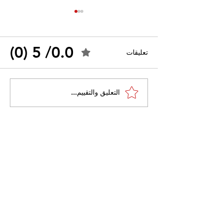
0.0/ 5 (0)
تعليقات
القضاء الإداري يقضي بحل
التعليق والتقييم...
 واسعًا وتُعيد طرح
نقابة "كنابست"