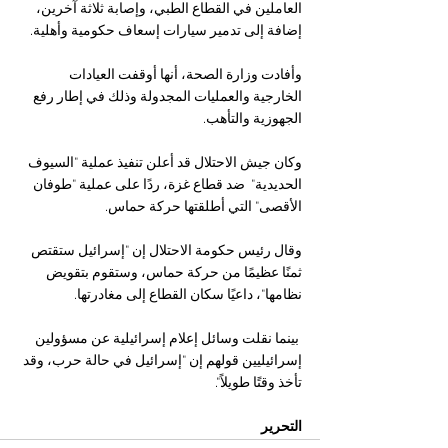
العاملين في القطاع الطبي، وإصابة ثلاثة آخرين، 
إضافة إلى تدمير سيارات إسعاف حكومية وأهلية.
وأفادت وزارة الصحة، أنها أوقفت العيادات 
الخارجية والعمليات المجدولة وذلك في إطار رفع 
الجهوزية والتأهب.
وكان جيش الاحتلال قد أعلن تنفيذ عملية "السيوف 
الحديدية"  ضد قطاع غزة، ردًا على عملية "طوفان 
الأقصى" التي أطلقتها حركة حماس. 
وقال رئيس حكومة الاحتلال إن "إسرائيل ستقتص 
ثمنًا عظيمًا من حركة حماس، وستقوم بتقويض 
نظامها"، داعيًا سكان القطاع إلى مغادرتها.
 بينما نقلت وسائل إعلام إسرائيلية عن مسؤولين 
إسرائيليين قولهم إن "إسرائيل في حالة حرب، وقد 
تأخذ وقتًا طويلاً".
التحرير 