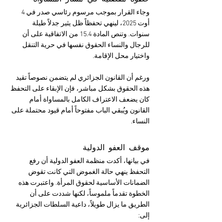
وجاء القرار بموجب مرسوم رئاسي صدر في 4 
أوت 2025، لينهي تحفظاً ظل يثير جدلاً طيلة 
سنوات. وتنص المادة 15.4 من الاتفاقية على أن 
للرجال والنساء الحقوق نفسها في حرية التنقل 
واختيار محل الإقامة.
ورغم أن القانون الجزائري لم يتضمن نصوصاً تقيد 
هذه الحقوق بشكل مباشر، فإن الإبقاء على التحفظ 
كان يضعف الاعتراف الكامل بالمساواة أمام 
القانون ويُبقي الباب مفتوحاً أمام قيود محتملة على 
النساء.
موقف العفو الدولية
في بيانها، أكدت منظمة العفو الدولية أن رفع 
التحفظ ينهي حالة الغموض التي كانت تقوض 
الضمانات الأساسية لحقوق المرأة. واعتبرت هذه 
الخطوة تقدماً ملموساً، لكنها شددت على أن 
الطريق ما يزال طويلاً، داعية السلطات الجزائرية 
إلى: