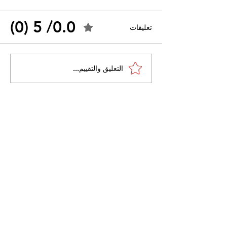
0.0/ 5 (0)
تعليقات
القضاء الإداري يقضي بحل
التعليق والتقييم...
 واسعًا وتُعيد طرح
نقابة "كنابست"