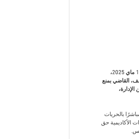
أدان المجلس الوطني لأساتذة التعليم العالي (CNES)، في بيان شديد اللهجة صدر اليوم 10 ماي 2025، 
لف، القاضي بمنع 
الإدارة، 
اشرًا بالحريات 
 والتي تنص على أن الحريات الأكاديمية حق 
يس.