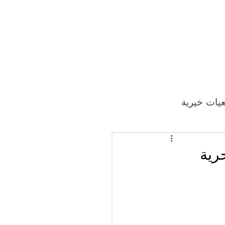
يات خيرية
رية