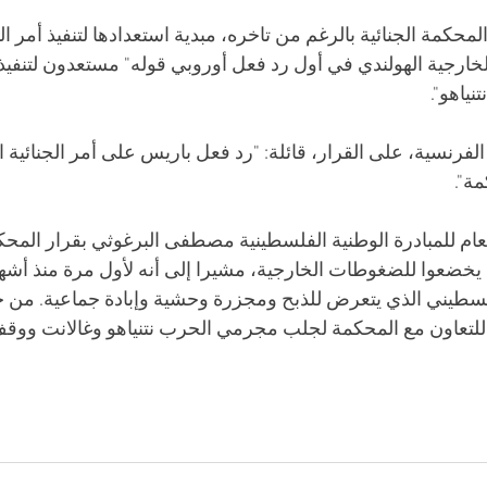
محكمة الجنائية بالرغم من تاخره، مبدية استعدادها لتنفيذ أمر ا
لخارجية الهولندي في أول رد فعل أوروبي قوله" مستعدون لتنفيذ
نياهو".
لفرنسية، على القرار، قائلة: "رد فعل باريس على أمر الجنائية ا
مة".
ام للمبادرة الوطنية الفلسطينية مصطفى البرغوثي بقرار المحكمة
يخضعوا للضغوطات الخارجية، مشيرا إلى أنه لأول مرة منذ أشه
طيني الذي يتعرض للذبح ومجزرة وحشية وإبادة جماعية. من ج
لتعاون مع المحكمة لجلب مجرمي الحرب نتنياهو وغالانت ووقف ج