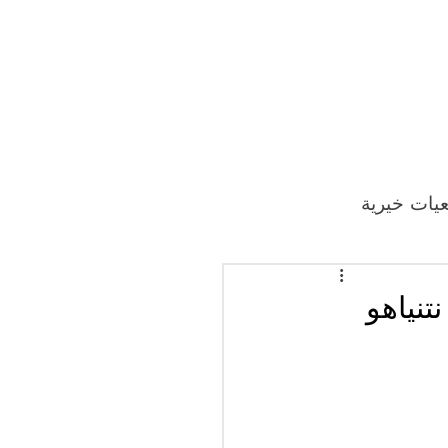
يات خيرية
تنياهو