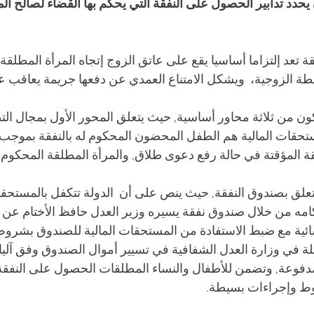
حدد تدابير الحصول على النفقة التي يحكم بها القضاء لصالح الم
قة تعد إلتزاما أساسيا يقع على عاتق الزوج إتجاه المرأة المطلقة 
طة الزوجية،  ويشكل الامتناع العمدي عن دفعها جريمة يعاقب علي
ن من ثلاثة محاور أساسية, حيث يتعلق المحور الأول بمجال الت
تحقات المالية هم الطفل المحضون المحكوم له بالنفقة بموجب 
ة المؤقتة في حالة رفع دعوى طلاق, والمرأة المطلقة المحكوم له
 يتعلق بصندوق النفقة, حيث ينص على أن  الدولة تتكفل بالمستحقا
مه من خلال صندوق نفقة يسيره وزير العدل حافظ الأختام عن ط
ائية مع ضبط الاستفادة من المستحقات المالية للصندوق بشروط
لة في وزارة العدل الشفافية في تسيير أموال الصندوق وفق آلي
فوعة, وتضمن للأطفال والنساء المطلقات الحصول على النفقة 
 وإجراءات بسيطة.