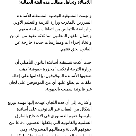
اللامبالاة وتجاهل مطالب هذه الفئة العمالية".
واتهمت التنسيقية الوطنية المستقلة للأساتذة 
المبرزين بالمغرب وزارة التربية والتعليم الأولي 
والرياضة بالتملص من اتفاقات سابقة معهم 
وإهمال ملفهم المطلبي منذ ثلاثة عقود من الزمن 
واتخاذ إجراء ات وممارسات جديدة خارجة عن 
القانون بحق فئتهم.
حيث أكدت تنسيقية أساتذة الثانوي التأهيلي أن 
وزارة التربية ارتكبت "مجزرة حقوقية" ذهب 
ضحيتها الأساتذة الموقوفون، بإقدامها على إحالة 
ملفات لم يطلع عليها أي من الموقوفين على لجان 
غير قانونية سميت بالجهوية.
وأشارت إلى أن هذه اللجان عهدت إليها مهمة توزيع 
أشكال من العقاب غير القانوني، على أساتذة 
مارسوا حقهم الدستوري في الاحتجاج بالطرق 
السلمية والقانونية التي يكفلها الدستور، دفاعا عن 
حقوقهم العادلة ومطالبهم المشروعة، وهي 