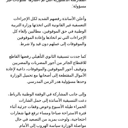
الممارسة الدستورية التي تم اعتبارها "سلوكات غير 
مسؤولة".
وأعلن الأساتذة رفضهم الشديد لكل الإجراءات 
التعسفية غير القانونية التي اتخذتها وزارة التربية 
الوطنية في حق الموقوفين، مطالبين بإلغاء كل 
الإجراءات التي تم اتخاذها وإعادة الموقوفين 
والموقوفات إلى عملهم دون قيد ولا شرط.
كما جددت تنسيقية الثانوي التأهيلي رفضها القاطع 
للاقتطاع الجائر من أجور المضربات والمضربين 
وتوقيف أجور الموقوفين والموقوفات، داعية لإعادة 
الأموال المقتطعة إلى أصحابها مع تحميل الوزارة 
وحدها مسؤولية هدر الزمن المدرسي.
وإلى جانب المشاركة في الوقفة الوطنية بالرباط، 
دعت التنسيقية الأساتذة إلى حمل الشارات 
الحمراء طيلة الأسبوع وخوض وقفات جزئية أثناء 
فترة الاستراحة صباحا ومساء ترفع فيها شعارات 
احتجاجية، ولوحت بمزيد من التصعيد في حال 
مواصلة الوزارة سياسة الهروب إلى الأمام.