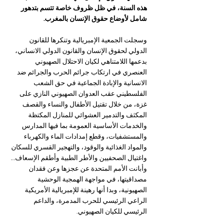
هذه السنة، في ظل ظروف خاصة تتسم بتدهور 
شامل لأوضاع حقوق الإنسان بالمغرب.
وسجلت الجمعية الإمبريالية وتنكرها للقانون 
الدولي لحقوق الإنسان والقانون الدولي الانساني، 
بدعمها اللامتناهي لكيان الاحتلال الصهيوني 
العنصري في ارتكاب جرائم الحرب والجرائم ضد 
الانسانية والإبادة الجماعية في حق الشعب 
الفلسطيني عقب العدوان الصهيوني النازي على 
غزة، من خلال تقتيل الأطفال والنساء والقصف 
المكثف والتدمير العشوائي للمنازل المكتظة 
والخدمات الأساسية العمومة بما فيها المدارس 
والمستشفيات، وقطع إمدادات الماء والكهرباء 
والمواد الغذائية والوقود، والتهجير القسري للسكان 
واغتيال الصحفيين والأطر الطبية وأطقم الإسعاف... 
وأبانت الأمم المتحدة عن عجزها وعن فقدان 
مصداقيتها، في مواجهة الهمجية الوحشية 
الصهيونية، وبدا أنها رهينة للإمبريالية الأمريكية 
الراعي الرئيسي للحرب المدمرة، والداعم 
الرئيسي للكيان الصهيوني.