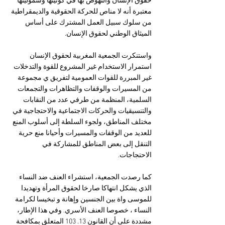
حقوق الإنسان والنهوض بها في كونيتها وشموليتها 
معتبرة أنه لا مناص للحركة الحقوقية والديمقراطية 
من سلوك سبيل العمل المشترك على أساس 
الميثاق الوطني لحقوق الإنسان.
واستنكرت الجمعية المغربية لحقوق الإنسان 
استمرار الاستخدام غير المشروع للقوة والتدخلات 
غير المبررة للقوات العمومية لتفريق ي مجموعة 
من المسيرات والوقفات والتظاهرات والتجمعات 
السلمية، المنظمة من طرفي عدد من النقابات 
والتنسيقيات والحركات الاجتماعية والاحتجاجية في 
مختلف المناطق، ولجوء السلطة إلى أسلوب المنع 
للعديد من الوقفات والمسيرات وأحيانا منع حرية 
التنقل إلى بعض المناطق للمشاركة في 
الاحتجاجات.
كما رصدت الجمعية، استشراء العنف ضد النساء 
الذي يشكل انتهاكا صارخا لحقوق المرأة وتهديدا 
للموسى واة بين الجنسين وإهانة و تبخيسا لكرامة 
النساء ، خصوصا العنف الأسري. وفي هذا الإطار، 
مشددة على أن القانون 13. 103 المتعلق بمكافحة 