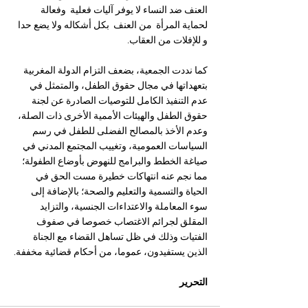
العنف ضد النساء لا يوفر آليات فعلية  وفعالة 
لحماية المرأة  من العنف  بكل أشكاله ولا يضع حدا 
و للإفلات من العقاب.
كما نددت الجمعية، بضعف التزام الدولة المغربية 
بتعهداتها في مجال حقوق الطفل، والمتمثل في 
عدم التنفيذ الكامل للتوصيات الصادرة عن لجنة 
حقوق الطفل والهيئات الأممية الأخرى ذات الصلة، 
وعدم الأخذ بالمصالح الفضلى للطفل في رسم 
السياسات العمومية، وتغييب المجتمع المدني في 
صياغة الخطط والبرامج للنهوض بأوضاع الطفولة؛ 
مما نجم عنه انتهاكات خطيرة مست الحق في 
الحياة والتسمية والتعليم والصحة؛ بالإضافة إلى 
سوء المعاملة والاعتداءات الجنسية، والتزايد 
المقلق لجرائم الاغتصاب خصوصا في صفوف 
الفتيات وذلك في ظل تساهل القضاء مع الجناة 
الذين يستفيدون، عموما، من أحكام قضائية مخففة.
التحرير