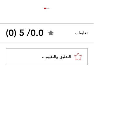
0.0/ 5 (0)
تعليقات
القضاء الإداري يقضي بحل
التعليق والتقييم...
 واسعًا وتُعيد طرح
نقابة "كنابست"