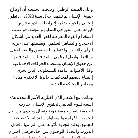
وعلى الصعيد الوطني اوضحت الجمعية أن اوضاع 
حقوق الإنسان لم تشهد، خلال سنة 2023، أي تطور 
إيجابي ملحوظ يذكر، إذ واصلت الدولة فرض 
قيودها على الحق في التنظيم والتجمع، فواصلت 
استخدام القوة المفرطة لفض العديد من أشكال 
الاحتجاج والتظاهر السلمي، وتضييقها على حرية 
الرأي والتعبير، واعتقالها للصحفيين والنشطاء في 
مواقع التواصل الرقمي والمدافعات والمدافعين 
عن حقوق الإنسان ونشطاء الحركات الاجتماعية 
وكل الأصوات الناقدة للسلطوية، الذين يجري 
إخضاع بعضهم لمحاكمات جائرة، لا تحترم مبادئ 
ومعايير المحاكمة العادلة.
وتناغما مع الشعار الذي اختارته الأمم المتحدة هذه 
السنة لليوم العالمي لحقوق الإنسان اختارت 
الجمعية شعار جمعية قوية ونضال وحدوي من أجل 
الحرية والكرامة والمساواة والعدالة الاجتماعية 
للجميع، وذلك لتجديد تأكيدها على التزامها بالعمل 
الدؤوب والنضال الوحدوي من أجل فرضي احترام 