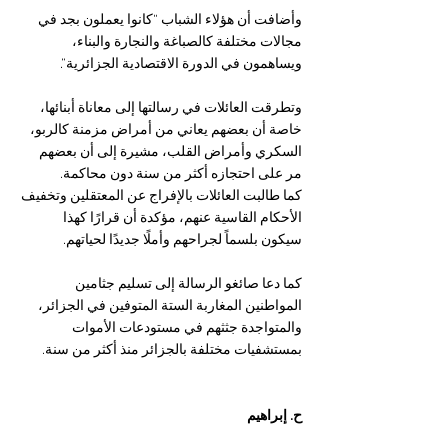
وأضافت أن هؤلاء الشباب “كانوا يعملون بجد في 
مجالات مختلفة كالصباغة والنجارة والبناء، 
ويساهمون في الدورة الاقتصادية الجزائرية”.
وتطرقت العائلات في رسالتها إلى معاناة أبنائها، 
خاصة أن بعضهم يعاني من أمراض مزمنة كالربو، 
السكري وأمراض القلب، مشيرة إلى أن بعضهم 
مر على احتجازه أكثر من سنة دون محاكمة.
كما طالبت العائلات بالإفراج عن المعتقلين وتخفيف 
الأحكام القاسية عنهم، مؤكدة أن قرارًا كهذا 
سيكون بلسماً لجراحهم وأملًا جديدًا لحياتهم.
كما دعا صائغو الرسالة إلى تسليم جثامين 
المواطنين المغاربة الستة المتوفين في الجزائر، 
والمتواجدة جثثهم في مستودعات الأموات 
بمستشفيات مختلفة بالجزائر منذ أكثر من سنة.
ح. إبراهيم 