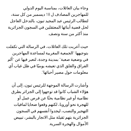
وجاء بيان العائلات، بمناسبة اليوم الدولي 
للمهاجرين المصادف ل 18 ديسمبر من كل سنة، 
لتطالب الرئيس عبد المجيد تبون، بالتدخل العاجل 
لحل قضية أبنائها المعتقلين في السجون الجزائرية 
منذ أكثر من سنة ونصف. 
حيث أعربت تلك العائلات، في الرسالة التي تكفلت 
بتوجيهها “الجمعية المغربية لمساعدة المهاجرين 
في وضعية صعبة” بمدينة وجدة، لتعبر فيها عن “ألم 
الفراق والقلق الذي تعيشه يوميًا في ظل غياب أي 
معلومات حول مصير أحبائها”.
وأشارت الرسالة الموجهة للرئيس تبون، إلى أن 
هؤلاء الشباب كانوا قد توجهوا إلى الجزائر بطرق 
نظامية أو غير نظامية بحثًا عن فرص عمل أو 
للهجرة نحو أوروبا، لكنهم وقعوا ضحايا لمافيات 
التهجير والنصب، ليجدوا أنفسهم في السجون 
الجزائرية بتهم ثقيلة مثل الاتجار بالبشر، تبييض 
الأموال والهجرة السرية. 