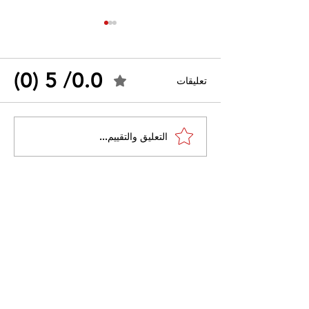
0.0/ 5 (0)
تعليقات
القضاء الإداري يقضي بحل
التعليق والتقييم...
 واسعًا وتُعيد طرح
نقابة "كنابست"