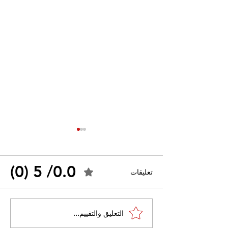
0.0/ 5 (0)
تعليقات
القضاء الإداري يقضي بحل
التعليق والتقييم...
 واسعًا وتُعيد طرح
نقابة "كنابست"