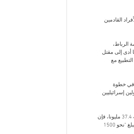
راد القادمين 
 الرباط، 
ع قطاع غزة، الذي يتعرض لحرب إبادة إسرائيلية منذ 7 أكتوبر 2023؛ ما أدى إلى مقتل 
 التطبيع مع 
ة، في خطوة 
ن إسرائيليين 
وبينما لا تتوفر معطيات رسمية عن أعداد المواطنين اليهود بالمغرب الذي يبلغ عدد سكانه 37.4 مليونا، فإن 
تقرير الحرية الدينية الدولية الصادر عن الخارجية الأمريكية لعام 2023، يقول إن عددهم يبلغ "نحو 1500 