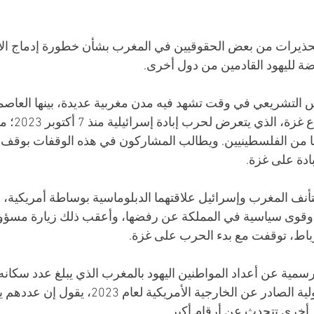
تحذيرات من بعض الحقوقيين في المغرب بشأن خطورة إدماج الأف
ة لليهود القادمين من دول أخرى.
س التشريعي في وقت تشهد فيه مدن مغربية عديدة، بينها العاصمة
وقفات تضامنية م
بة أكثر من 140 ألفا من الفلسطينيين. ويطالب المشاركون في هذه الوقفات بوقف
ادة على غزة.
يسمبر 2022، استأنف المغرب وإسرائيل علاقتهما الدبلوماسية بوساطة أمريكي
قوى سياسية في المملكة عن رفضها، وأعقب ذلك زيارة مسؤولي
باط، توقفت مع بدء الحرب على غزة.
خرى تتحدث عن أرقام أكبر.