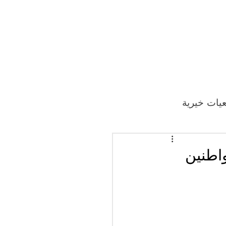
يات خيرية
واطنين