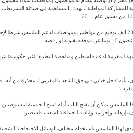
 مقترح أو توصية يتقدم به مواطنون ومواطنات سواء مقيمون با
نية للمشاركة المواطنة"، بهدف المساهمة في صياغة التشريعات با
ويحدد القانون المغربي 20 ألف توقيع من مواطنين ومواطنات لدعم الملتمس شرطا
قبوله أو رفضه.
هة المغربية لدعم فلسطين ومناهضة التطبيع" (غير حكومية) عن
، بأنه "فعل خياني في حق الشعب المغربي"، محذرة من أنه "
مغرب".
 الملتمس يمكن أن يفتح الباب أمام "منح الجنسية لمستوطنين 
إرهابه وإجرامه وإبادته الجماعية لشعب فلسطين".
دى لهذا الملتمس باستخدام مختلف الوسائل الاحتجاجية الشعبية و