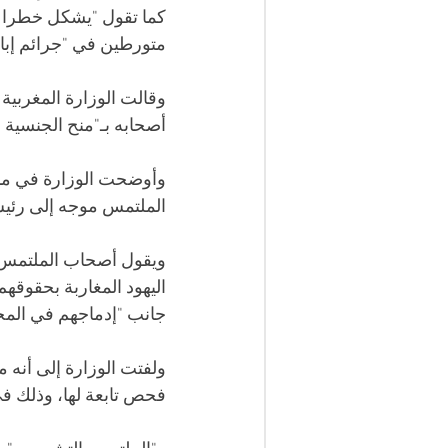
كما تقول "يشكل خطرا ع
متورطين في "جرائم إبا
وقالت الوزارة المغربية 
أصحابه بـ"منح الجنسية ال
وأوضحت الوزارة في منشور
الملتمس موجه إلى رئيس
ويقول أصحاب الملتمس، ا
اليهود المغاربة بحقوقهم 
جانب "إدماجهم في المجت
ولفتت الوزارة إلى أنه 
فحص تابعة لها، وذلك في أجل أقصاه 15 يوما، وفق الإج