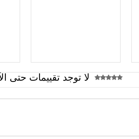
لا توجد تقييمات حتى ال
تم التقييم بـ 0 من أصل 5 نجوم.
القضاء الإداري يقضي بحل نقابة
تصريح
"كنابست"
تُشعل 
سؤال 