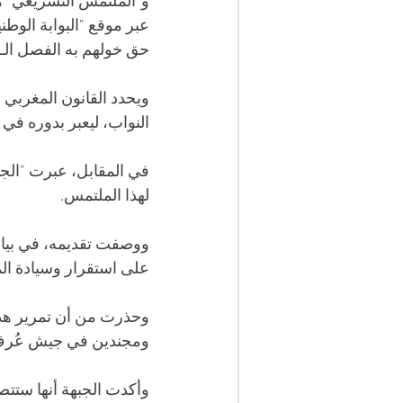
و"الملتمس التشريعي" هو
عبر موقع "البوابة الوط
حق خولهم به الفصل الـ14 من دستور عام 2011.
النواب، ليعبر بدوره في غضون 15 يوما عن موقفه ب
في المقابل، عبرت "الجب
لهذا الملتمس.
ووصفت تقديمه، في بيان
على استقرار وسيادة ال
وحذرت من أن تمرير هذا
ومجندين في جيش عُرف ب
وأكدت الجبهة أنها ستتص