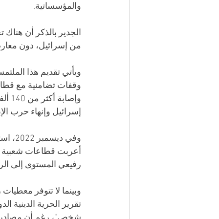
والمؤسساتية.
الجدير بالذكر أن هناك 
من إسرائيل، دون معارض
ويأتي تقديم هذا الملتم
وإصا
إسرائيل وإنهاء حرب الإب
وفي د
أعربت قطاعات شعبية و
رفيعي المستوى إلى الر
شخص"، رغم أن مصادر أ