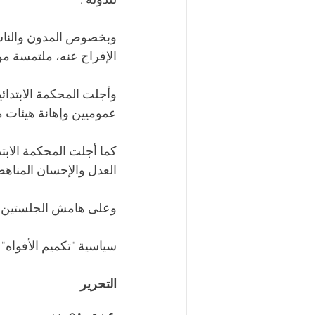
للدولة". 
وبخصوص المدون والناشط
الإفراج عنه، ملتمسة من
وأجلت المحكمة الابتدائ
عموميين وإهانة هيئات م
كما أجلت المحكمة الاب
العدل والإحسان المناهض
وعلى هامش الجلستين، ن
سياسية "تكميم الأفواه"
التحرير