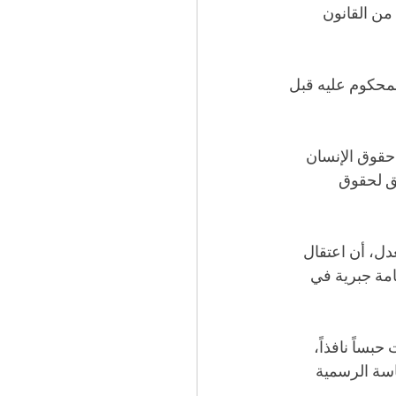
وطالب دفاع سجين الرأي المغربي وزير العدل والحريات بـ"تفعيل" مقتضيات الفصل 59 من القانون 
 المحكوم عليه قبل 
حقوق الإنسان 
بق لحقوق 
دل، أن اعتقال 
امة جبرية في 
 ثلاث سنوات حبساً نافذاً، 
اسة الرسمية 