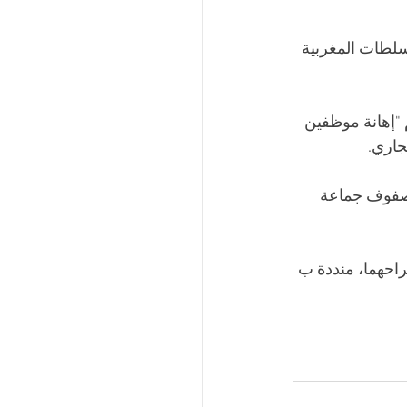
لطات المغربية 
"إهانة موظفين 
جاري.
 صفوف جماعة 
احهما، منددة ب 