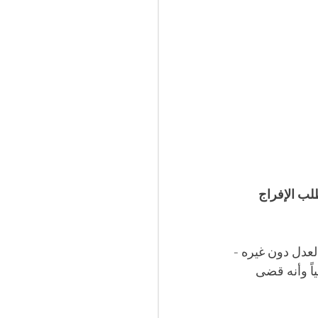
لب الإفراج 
لعدل دون غيره - 
اً وأنه قضى 