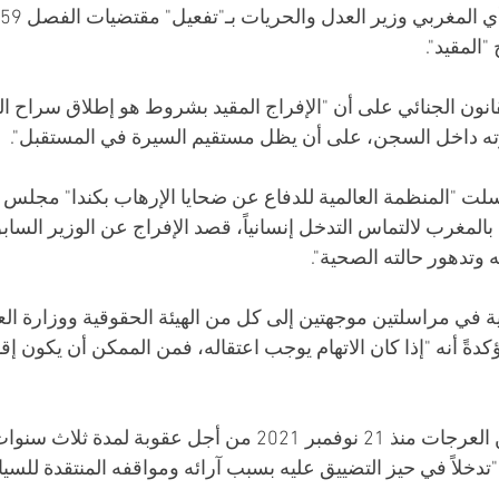
"المقيد".
صل 59 من القانون الجنائي على أن "الإفراج المقيد بشروط هو إطلاق سراح
ته داخل السجن، على أن يظل مستقيم السيرة في المستقبل". 
ت "المنظمة العالمية للدفاع عن ضحايا الإرهاب بكندا" مجلس 
بالمغرب لالتماس التدخل إنسانياً، قصد الإفراج عن الوزير السا
 وتدهور حالته الصحية". 
ة في مراسلتين موجهتين إلى كل من الهيئة الحقوقية ووزارة الع
كدةً أنه "إذا كان الاتهام يوجب اعتقاله، فمن الممكن أن يكون إق
ويقبع محمد زيان بسجن العرجات منذ 21 نوفمبر 2021 من أجل عقوبة لمدة
تدخلاً في حيز التضييق عليه بسبب آرائه ومواقفه المنتقدة للسي