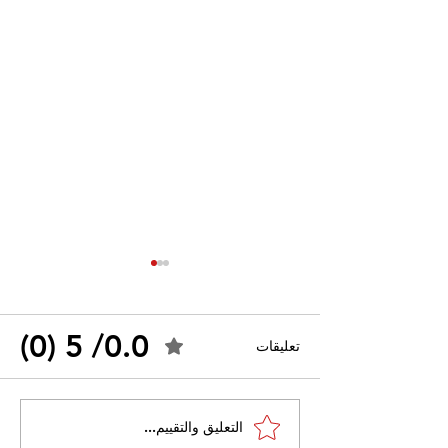
0.0/ 5 (0)
تعليقات
احتجاجات التونسية
القضاء الإداري يقضي بحل
التعليق والتقييم...
نقابة "كنابست"