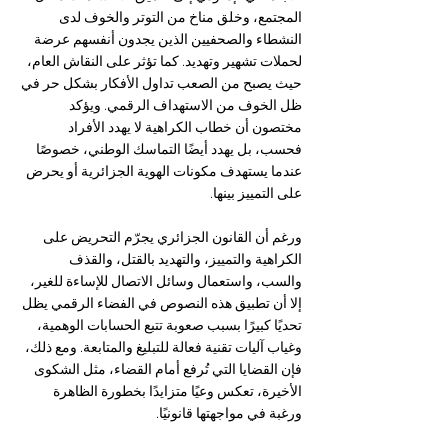
المجتمع، وخلق مناخ من التوتر والخوف لدى 
النشطاء والصحفيين الذين يجدون أنفسهم عرضة 
لحملات تشهير وتهديد. كما تؤثر على النقاش العام، 
حيث يصبح من الصعب تداول الأفكار بشكل حر في 
ظل الخوف من الاستهداف الرقمي. ويؤكد 
مختصون أن خطاب الكراهية لا يهدد الأفراد 
فحسب، بل يهدد أيضًا التماسك الوطني، خصوصًا 
عندما يستهدف مكونات الهوية الجزائرية أو يحرض 
على التمييز بينها.
ورغم أن القانون الجزائري يجرّم التحريض على 
الكراهية والتمييز، والتهديد بالقتل، والقذف 
والسب، واستعمال وسائل الاتصال للإساءة للغير، 
إلا أن تطبيق هذه النصوص في الفضاء الرقمي يظل 
تحديًا كبيرًا بسبب صعوبة تتبع الحسابات الوهمية، 
وغياب آليات تقنية فعالة للتبليغ والمتابعة. ومع ذلك، 
فإن القضايا التي تُرفع أمام القضاء، مثل الشكوى 
الأخيرة، تعكس وعيًا متزايدًا بخطورة الظاهرة 
ورغبة في مواجهتها قانونيًا.