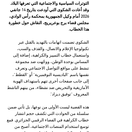
التوترات السياسية والاجتماعية التي تعرفها البلاد. 
وقد أعادت الشكوى التي أودعت بتاريخ 14 جانفي 
2026 أمام وكيل الجمهورية بمحكمة رأس الوادي، 
مجلس قضاء برج بوعريريج، النقاش حول خطورة 
هذا الخطاب. 
الشكوى تضمنت اتهامات بالتهديد بالقتل عبر 
تكنولوجيا الإعلام والاتصال، والقذف والسب، 
واستعمال خطاب التمييز والكراهية، إضافة إلى 
المساس بوحدة الوطن، ووجّهت ضد مجموعة 
تنشط على مواقع التواصل الاجتماعي وتعرف 
نفسها باسم “الباديسية النوفمبرية” أو “القطط”، 
إلى جانب صفحات أخرى تتهم باستهداف الهوية 
الأمازيغية والتحريض ضد نشطاء، من بينهم الناشط 
المعروف “توفيق ديزاد”.
هذه القضية ليست الأولى من نوعها، بل تأتي ضمن 
سلسلة من الحوادث التي تكشف حجم انتشار 
خطاب الكراهية في الفضاء الرقمي الجزائري. فمع 
توسع استخدام المنصات الاجتماعية، أصبح من 