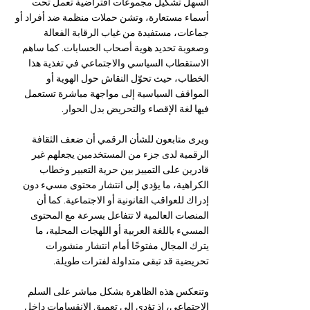
السهل تشكيل مجموعات افتراضية تعمل تحت 
أسماء مستعارة، وتشن حملات منظمة ضد أفراد أو 
جماعات، مستفيدة من غياب الرقابة الفعالة 
وصعوبة تحديد هوية أصحاب الحسابات. كما ساهم 
الاستقطاب السياسي والاجتماعي في تغذية هذا 
الخطاب، حيث تحوّل النقاش حول الهوية أو 
المواقف السياسية إلى مواجهة مباشرة تستعمل 
فيها لغة الإقصاء والتحريض بدل الحوار.
ويرى متابعون للشأن الرقمي أن ضعف الثقافة 
الرقمية لدى جزء من المستخدمين يجعلهم غير 
قادرين على التمييز بين حرية التعبير وخطاب 
الكراهية، ما يؤدي إلى انتشار محتوى مسيء دون 
إدراك للعواقب القانونية أو الاجتماعية. كما أن 
المنصات العالمية لا تتفاعل بسرعة مع المحتوى 
المسيء باللغة العربية أو اللهجات المحلية، ما 
يترك المجال مفتوحًا أمام انتشار منشورات 
تحريضية قد تبقى متداولة لفترات طويلة.
وتنعكس هذه الظاهرة بشكل مباشر على السلم 
الاجتماعي، إذ تؤدي إلى تعميق الانقسامات داخل 