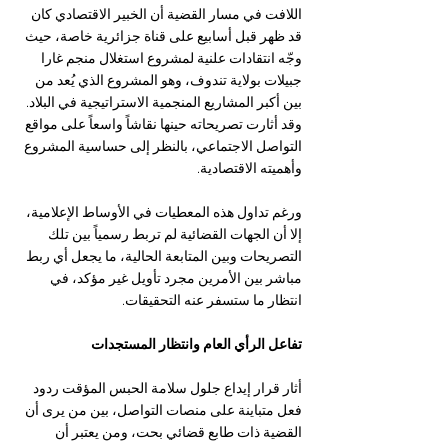
اللافت في مسار القضية أن الخبير الاقتصادي كان 
قد ظهر قبل أسابيع على قناة جزائرية خاصة، حيث 
وجّه انتقادات علنية لمشروع استغلال منجم غارا 
جبيلات بولاية تندوف، وهو المشروع الذي يُعد من 
بين أكبر المشاريع المنجمية الاستراتيجية في البلاد. 
وقد أثارت تصريحاته حينها نقاشاً واسعاً على مواقع 
التواصل الاجتماعي، بالنظر إلى حساسية المشروع 
وأهميته الاقتصادية.
ورغم تداول هذه المعطيات في الأوساط الإعلامية، 
إلا أن الجهات القضائية لم تربط رسمياً بين تلك 
التصريحات وبين المتابعة الحالية، ما يجعل أي ربط 
مباشر بين الأمرين مجرد تأويل غير مؤكد، في 
انتظار ما ستسفر عنه التحقيقات.
تفاعل الرأي العام وانتظار المستجدات
أثار قرار إيداع جلول سلامة الحبس المؤقت ردود 
فعل متباينة على منصات التواصل، بين من يرى أن 
القضية ذات طابع قضائي بحت، ومن يعتبر أن 