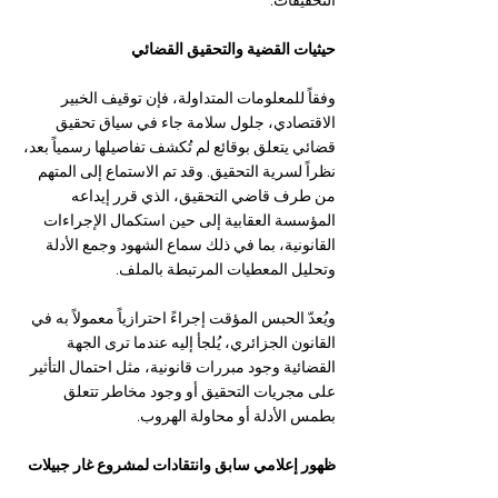
التحقيقات.
حيثيات القضية والتحقيق القضائي
وفقاً للمعلومات المتداولة، فإن توقيف الخبير 
الاقتصادي، جلول سلامة جاء في سياق تحقيق 
قضائي يتعلق بوقائع لم تُكشف تفاصيلها رسمياً بعد، 
نظراً لسرية التحقيق. وقد تم الاستماع إلى المتهم 
من طرف قاضي التحقيق، الذي قرر إيداعه 
المؤسسة العقابية إلى حين استكمال الإجراءات 
القانونية، بما في ذلك سماع الشهود وجمع الأدلة 
وتحليل المعطيات المرتبطة بالملف.
ويُعدّ الحبس المؤقت إجراءً احترازياً معمولاً به في 
القانون الجزائري، يُلجأ إليه عندما ترى الجهة 
القضائية وجود مبررات قانونية، مثل احتمال التأثير 
على مجريات التحقيق أو وجود مخاطر تتعلق 
بطمس الأدلة أو محاولة الهروب.
ظهور إعلامي سابق وانتقادات لمشروع غار جبيلات