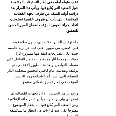
عقب مثوله أمامه في إطار التحقيقات المفتوحة 
حول القضية التي يُتابَع فيها. ويأتي هذا القرار بعد 
دراسة أولية للملف من طرف الجهة القضائية 
المختصة، التي رأت أن ظروف القضية تستوجب 
اتخاذ إجراء الحبس المؤقت لضمان السير الحسن 
للتحقيق.
جاء توقيف الخبير الاقتصادي، جلول سلامة بعد 
فترة قصيرة من ظهوره على قناة جزائرية خاصة، 
حيث أدلى بتصريحات انتقد فيها مشروع غارا 
جبيلات، وهو ما أثار موجة واسعة من التفاعل على 
منصات التواصل. وبعد هذا الظهور الإعلامي، تم 
توقيفه وتقديمه أمام قاضي التحقيق بمحكمة الدار 
البيضاء، الذي أصدر أمراً بإيداعه رهن الحبس 
المؤقت في إطار تحقيق قضائي مفتوح.
ورغم تزامن الحدثين، إلا أن الجهات القضائية لم 
تصدر أي بيان يربط رسمياً بين تصريحاته الإعلامية 
وبين القضية التي يُتابَع فيها، ما يجعل الموضوع 
مفتوحاً على عدة قراءات في انتظار ما ستكشفه 