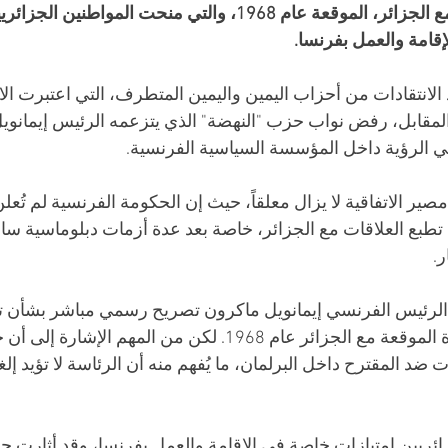
الخاصة بتنظيم الهجرة مع الجزائر، الموقعة عام 1968، والتي منحت المواط
إقامة والعمل بفرنسا.
لانتقادات من أحزاب اليمين واليمين المتطرف، التي اعتبرت الاتفا
ي المقابل، رفض نواب حزب "النهضة" الذي يتزعمه الرئيس إيمانوي
 في الرؤية داخل المؤسسة السياسية الفرنسية.
ر الاتفاقية لا يزال معلقاً، حيث إن الحكومة الفرنسية لم تُعلن مو
طبع العلاقات مع الجزائر، خاصة بعد عدة أزمات دبلوماسية ساب
.
الرئيس الفرنسي إيمانويل ماكرون تصريح رسمي مباشر بشأن ت
على إلغاء اتفاقية الهجرة الموقعة مع الجزائر عام 1968. لكن من المهم
ضد المقترح داخل البرلمان، ما يُفهم منه أن الرئاسة لا تؤيد إلغا
زائريين امتيازات خاصة في الإقامة والعمل بفرنسا، وقد أثارت جدل