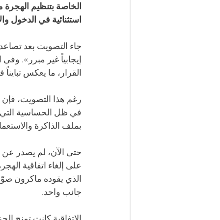
استثنائية في الدخول وال
جاء التصويت بعد تصاعد ا
إيجابياً غير مبرر». وف
القرار، ما يعكس تبايناً
رغم هذا التصويت، فإن مصي
في ظل الحساسية التي ت
بملف الذاكرة والاستعمار
حتى الآن، لم يصدر عن 
الذي يقوده ماكرون صوّت 
جانب واحد.
الاتفاقية كانت تمنح الج