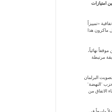
نين الجزائريين امتيازات 
قية «تمييزاً 
ل ماكرون هذا 
قفاً نهائياً، 
قة مرتبطة 
صويت البرلمان 
 الإشارة إلى أن حزب "النهضة" 
ء الاتفاق من 
اً واسعاً في 