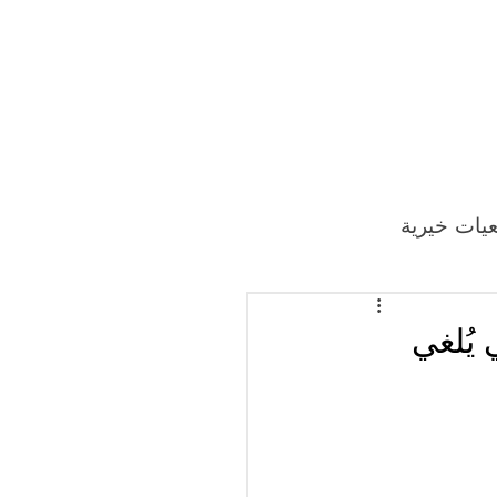
يات خيرية
 يُلغي