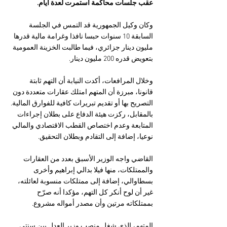
عقب جلسات محاكمة استمرت لعدة أيام.
وكان وكيل الجمهورية قد التمس في الجلسة 
السابقة 10 سنوات حبسا نافذا وغرامة مالية قدرها 
مليون دينار جزائري، فيما طالبت الخزينة العمومية 
بتعويض قدره 200 مليون دينار.
وخلال المرافعات، أكدت النيابة أن التهم ثابتة 
قانونا، مبرزة أن المتهم امتلك عقارات متعددة دون 
التصريح بها أو تقديم تبريرات كافية للفوارق المالية. 
بالمقابل، ركزت هيئة الدفاع على بطلان إجراءات 
المتابعة وعدم اختصاص القطب الاقتصادي والمالي 
نوعيا، إضافة إلى التقادم وبطلان التحقيق.
القاضي واجه الوزير الأسبق بعدد من العقارات 
والممتلكات، منها فيلا بدالي إبراهيم وأخرى 
بسطاوالي، إضافة إلى ممتلكات منسوبة لعائلته، 
غير أن لوح أنكر كل التهم، مؤكدا أنه صرّح 
بممتلكاته مرتين وأن مصدر أمواله مشروع.
المتهم، الذي شغل منصب وزير العدل بين سنتي 