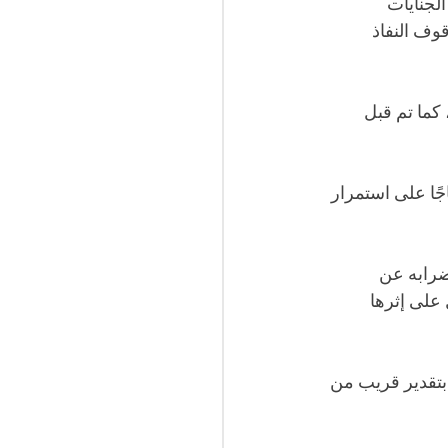
لجنايات 
وف النفاذ  
 محاد قاسمي في السجن منذ أكثر من 3 سنوات، كما تم قبل 
وعين احتجاجًا على استمرار 
رابه عن 
ية ونقل على إثرها 
ن محاد قاسمي قد حاز على شهادة البكالوريا للمرة الثانية على التوالي بمعدل 13.48 بتقدير قريب من 