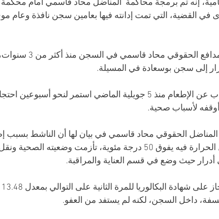
ية، إنه تم برمجة محاكمة  المناضل محاد قاسمي أمام محكمة ا
ى في القضية، التي تمت إدانته فيها بعامين سجن نافذة وعام موق
ويقبع الناشط البيئي والمدافع الحقوقي
ار إلى سجن بوسعادة في المسيلة.
ودخل قاسمي في إضراب عن الإطعام منذ 5 جويلية الماضي استمر لنحو أسب
لمناضل الحقوقي محاد قاسمي في بيان لها أن الناشط بسبب إض
الطعام في سجن معدل الحرارة فيه يفوق 50 درجة مئوية، تأزمت وضعيته الصح
أدرار حيث وضع في قسم العناية والمراقبة.
وكا
سفة، داخل السجن، لكنه لم يستفد من العفو.