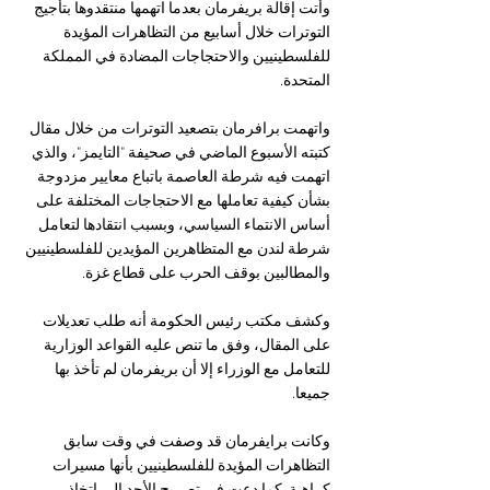
وأتت إقالة بريفرمان بعدما اتهمها منتقدوها بتأجيج 
التوترات خلال أسابيع من التظاهرات المؤيدة 
للفلسطينيين والاحتجاجات المضادة في المملكة 
المتحدة.
واتهمت برافرمان بتصعيد التوترات من خلال مقال 
كتبته الأسبوع الماضي في صحيفة "التايمز"، والذي 
اتهمت فيه شرطة العاصمة باتباع معايير مزدوجة 
بشأن كيفية تعاملها مع الاحتجاجات المختلفة على 
أساس الانتماء السياسي، وبسبب انتقادها لتعامل 
شرطة لندن مع المتظاهرين المؤيدين للفلسطينيين 
والمطالبين بوقف الحرب على قطاع غزة.
وكشف مكتب رئيس الحكومة أنه طلب تعديلات 
على المقال، وفق ما تنص عليه القواعد الوزارية 
للتعامل مع الوزراء إلا أن بريفرمان لم تأخذ بها 
جميعا.
وكانت برايفرمان قد وصفت في وقت سابق 
التظاهرات المؤيدة للفلسطينيين بأنها مسيرات 