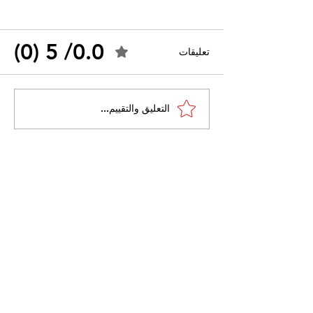
0.0/ 5 (0)
تعليقات
احتجاجات التونسية
القضاء الإداري يقضي بحل
التعليق والتقييم...
نقابة "كنابست"