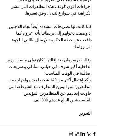
كراهية. كما دعت في تصريح الأحد إلى اتخاذ 
إجراءات أقوى "لوقف هذه التظاهرات التي تنشر 
الكراهية في شوارع لندن"، وفق تعبيرها.
كما كانت لها تصريحات متشددة أيضاً تجاه اللاجئين، 
إذ وصفت دخولهم إلى بريطانيا بأنه "غزو"، كما 
دافعت عن خطة الحكومة لإرسال طالبي اللجوء 
إلى رواندا.
وقالت بريفرمان بعد إقالتها :"كان تولي منصب وزير 
الداخلية أكبر شرف في حياتي، سأدلي بتصريحات 
إضافية في الوقت المناسب."
وأكد إعتقال أكثر من 140 شخصا بعد مواجهات بين 
متظاهرين من اليمين المتطرف مع الشرطة، التي 
حاولت إبعادهم عن المتظاهرين المؤيدين 
للفلسطينيين البالغ عددهم 300 ألف.
التحرير