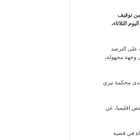
من توقيف 
م الثلاثاء، 
م المشتبه فيه على الترصد 
 وجهة مجهولة، 
دى محكمة تيزي 
كيل الجمهورية المختص إقليميا، عن 
اة في قضية 