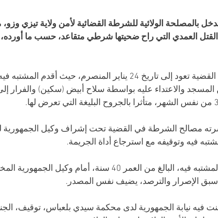
خل بالمصلحة الولائية للشرطة القضائية لأمن ولاية تيزي وزو، 
لقتل العمدي التي راح ضحيتها شرطي متقاعد، حسب ما أورده، اليو
وأوضح البيان أن حيثيات القضية تعود إلى تاريخ 24 يناير المنصرم، حيث أقد
المسجد والاعتداء عليه بواسطة سلاح أبيض (سكين) والفرار إلى
شرته مصالح الشرطة في القضية تحت إشراف وكيل الجمهورية ل
شتبه فيه وتوقيفه مع استرجاع أداة الجريمة.
وتم اليوم الثلاثاء تقديم المشتبه فيه، البالغ من العمر 40 سنة، أمام و
سبق الإصرار والترصد، يضيف نفس المصدر.
نت فيه نيابة الجمهورية لدى محكمة سيدي بلعباس، توقيف، الجن