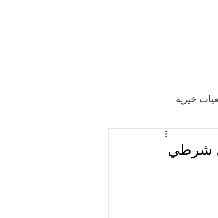
يات خيرية
تل شرطي