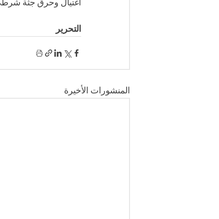
اغتيال وحرق جثة شرطي ع
التحرير
المنشورات الأخيرة