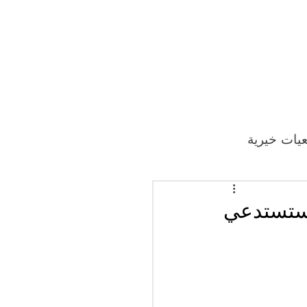
يات خيرية
 ستستدعي