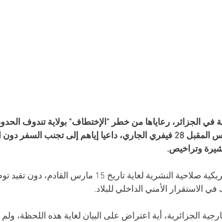
ة في الجزائر، رعاياها من خطر "الإختطاف" بولاية تندوف الحدود
المارطون الدولي الخميس المقبل 28 فيفري الجاري، داعيا إياهم إلى تجنب ال
أشيرة وتراخيص.
وعلق بيان السفارة الأمريكية صلاحية النشرية لغاية تاريخ 15 
ي الاستقرار الأمني الداخلي للبلاد.
جية الجزائرية، أية اعتراض على البيان لغاية هذه اللحظة، ولم