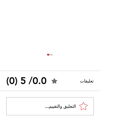
0.0/ 5 (0)
تعليقات
احتجاجات التونسية
القضاء الإداري يقضي بحل
التعليق والتقييم...
نقابة "كنابست"