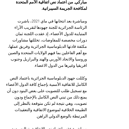
مباركي, من اعتماد نص اتفاقية الأمم المتحدة 
لمكافحة الجريمة السيبرانية.
ومباشرة بعد انتخابها في ماي 2021، باشرت 
الرئاسة الجزائرية للجنة جهودها لتقريب الآراء 
المتباينة للدول الأعضاء، إذ عقدت اللجنة ثمان 
دورات مخصصة للمفاوضات، تخللتها مشاورات 
مكثفة قادتها الدبلوماسية الجزائرية وفريق عملها، 
مع أهم الفاعلين بما فيهم الولايات المتحدة والصين 
وروسيا والاتحاد الأوربي والهند والبرازيل وجنوب 
افريقيا وغيرها من الدول الاعضاء.
وكللت جهود الدبلوماسية الجزائرية باعتماد النص 
الكامل للاتفاقية الأممية بإجماع كافة الدول الأعضاء 
مع تسجيل طلب للتصويت على بعض البنود دون أن 
يمنع ذلك من تبني النص الكامل بالإجماع ودون 
تصويت، وهي نتيجة لم تكن متوقعة بالنظر إلى 
الطبيعة الخلافية لموضوع الاتفاقية والتعقيدات 
المرتبطة بالوضع الدولي الراهن.