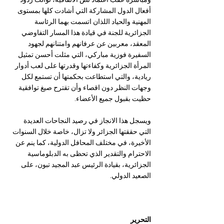
ومباشرة عقب اعتماد نص الاتفاقية، توالت ردود 
أفعال الدول المشاركة التي أشادت كلها بمستوى 
المهنية والحياد اللذان اتسمت بهما الرئاسة 
الجزائرية للجنة في قيادة هذا المسار التفاوضي 
المعقد، معربين عن عرفانهم وامتنانهم لجهود 
السفيرة فوزية مباركي، التي مثلت أحسن تمثيل 
المرأة الجزائرية وكفاءتها وقدرتها على لعب أدوار 
ريادية، والتي استطاعت بحكمتها أن تستمع لكل 
وجهات النظر دون اقصاء وأن تقترح صيغ توافقية 
حظيت بقبول جميع الأعضاء.
ويسجل هذا الانجاز في رصيد النجاحات العديدة 
التي حققتها الجزائر ولا تزال، خاصة خلال السنوات 
الأخيرة، في مختلف المحافل الدولية، كما ينم عن 
الاحترام والتقدير الذي تحظى به الدبلوماسية 
الجزائرية، بقيادة الرئيس عبد المجيد تبون، على 
الصعيد الدولي.
التحرير