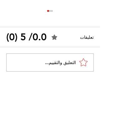
0.0/ 5 (0)
تعليقات
القضاء الإداري يقضي بحل
التعليق والتقييم...
 واسعًا وتُعيد طرح
نقابة "كنابست"