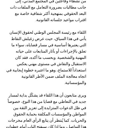
من نشطاء وفاعلين في المجتمع المدني، إلى 
جانب مطالبات بضرورة التعامل مع الملفات ذات 
البعد الحقوقي بمنهجية أكثر شفافية خاصة مع 
اقتراب مواعيد جلساته القانونية.
اللقاء مع رئيسة المجلس الوطني لحقوق الإنسان 
يأتي في هذا السياق، حيث عرض زغيلش النقاط 
التي يعتبرها أساسية في مسار قضاياه، سواء ما 
تعلق بالإجراءات أو بآثار المتابعات على حياته 
المهنية والشخصية. وبحسب ما أكده، فقد كان 
الاستقبال والنقاش في مستوى مهني يعكس 
استعداداً للاستماع، وهو ما اعتبره خطوة إيجابية في 
اتجاه معالجة الملف ضمن الأطر القانونية 
والمؤسساتية.
ويرى متابعون أن هذا اللقاء قد يشكّل بداية لمسار 
جديد في التعاطي مع قضايا من هذا النوع، خصوصاً 
في ظل الدعوات المتزايدة إلى تعزيز الثقة بين 
المواطن والمؤسسات المكلفة بحماية الحقوق 
والحريات. كما يُنتظر أن يتابع الرأي العام مخرجات 
هذا التواصل، وما إذا كان سيفتح الباب أمام خطوات 