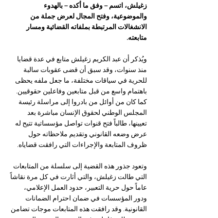
زغيلش، اتسم – وفق ما أكده – بالهدوء 
والموضوعية، وفتح المجال لعرض جملة من 
الانشغالات المرتبطة بملفاته القضائية ومسار 
متابعته.
ويُذكر أن عبد الكريم زغيلش متابع في عدة قضايا 
منذ سنوات، وقد سبق أن قضى عقوبات سالبة 
للحرية في سياقات مختلفة، ما جعل ملفه يحظى 
باهتمام واسع من قبل متابعين وفاعلين حقوقيين. 
كما كان من أوائل من بادروا إلى مراسلة رئيسة 
المجلس الوطني لحقوق الإنسان مباشرة بعد 
تعيينها، طالباً فتح قنوات تواصل مؤسساتية تتيح له 
عرض وضعه القانوني وتقديم ملاحظاته حول 
ظروف المتابعة والإجراءات التي رافقت قضاياه.
وتعود جذور هذه القضية إلى سلسلة من المتابعات 
التي طالت زغيلش، والتي أثارت في كل مرة نقاشاً 
عاماً حول حرية التعبير، حدود العمل الإعلامي، 
ودور المؤسسات في ضمان احترام الضمانات 
القانونية. وقد رافقت هذه المتابعات موجات تضامن 