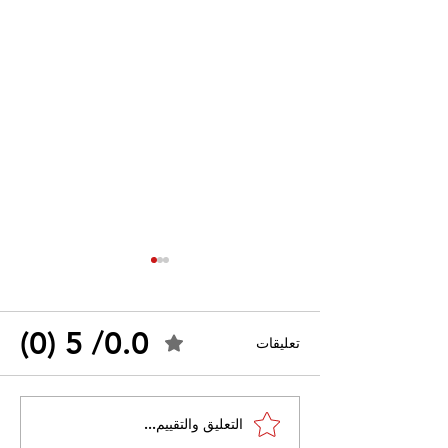
0.0/ 5 (0)
تعليقات
القضاء الإداري يقضي بحل
التعليق والتقييم...
 واسعًا وتُعيد طرح
نقابة "كنابست"