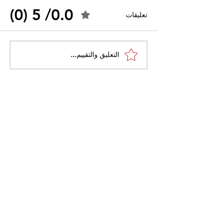
0.0/ 5 (0)
تعليقات
القضاء الإداري يقضي بحل
التعليق والتقييم...
 واسعًا وتُعيد طرح
نقابة "كنابست"