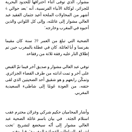
مشوار، الذي توفى أثناء اختراقها للحدود البحرية 
للجزائر، لوكالة الأنباء الفرنسية، أنه "بعد حوالي 4 
أشهر من المحاولات الملحة أعيد جثمان الفقيد عبد 
العالي مشوار إلى عائلته، وإلى كل اللواتي والذين 
أحبوه في المغرب وخارجه."
الضحية التي تبلغ من العمر 39 سنة كان مقيما 
بفرنسا و أبا لعائلة. كان في عطلة بالمغرب حين تم 
إطلاق النار عليه رفقة ثلاثة من رفقاءه.
توفي عبد العالي مشوار و صديق آخر فيما تمّ القبض 
على آخر و تمت ادانته من طرف القضاء الجزائري. 
وتمكّن رابعهم و هو شقيق أحد الضحيتين الذي لقى 
حتفه، من العودة عَومًا إلى شاطىء السعيدية 
المغربي.
وأشار المحاميان حكيم شركي وغزلان محترم عقب 
استلام الجثة،  في بيان باسم عائلة الضحية عبد 
العالي مشوار إلى أنّه سيخضع لتشريح "تحت 
إشراف السلطات القضائية المغربية"، قبل دفنه.