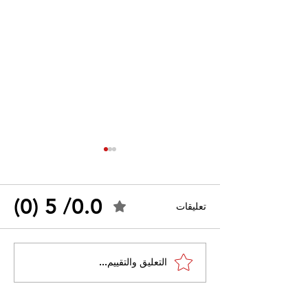
0.0/ 5 (0)
تعليقات
احتجاجات التونسية
القضاء الإداري يقضي بحل
التعليق والتقييم...
نقابة "كنابست"