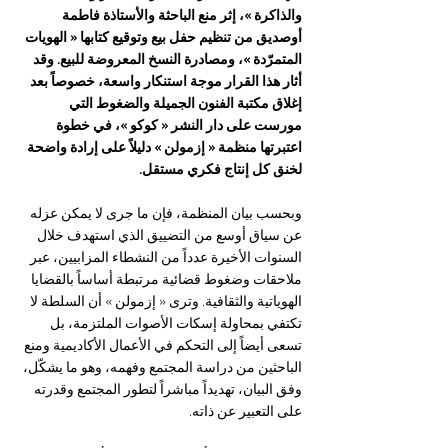
والذاكرة »، إثر منع الباحثة والأستاذة فاطمة 
أوصديق من تنظيم حفل بيع وتوقيع كتابها « الهويات 
المتمرّدة »، ومصادرة النسخ المعروضة للبيع. وقد 
أثار هذا القرار موجة استنكار واسعة، خصوصاً بعد 
إغلاق مكتبة الفنون الجميلة والضغوط التي 
مورست على دار النشر « كوكو »، في خطوة 
اعتبرتها منظمة « إزمولن » دليلاً على إرادة واضحة 
لخنق كل إنتاج فكري مستقل.
وبحسب بيان المنظمة، فإن ما جرى لا يمكن عزله 
عن سياق أوسع من التضييق الذي استهدف خلال 
السنوات الأخيرة عدداً من النشطاء المزابيين، عبر 
ملاحقات وضغوط قضائية مرتبطة أساساً بالقضايا 
الهوياتية والثقافية. وترى « إزمولن » أن السلطة لا 
تكتفي بمحاولة إسكات الأصوات الملتزمة، بل 
تسعى أيضاً إلى التحكم في الأعمال الأكاديمية ومنع 
الباحثين من دراسة المجتمع وفهمه، وهو ما يشكّل، 
وفق البيان، تهديداً مباشراً لتطور المجتمع وقدرته 
على التعبير عن ذاته.