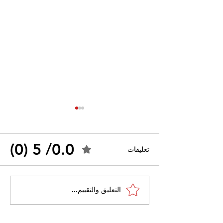
0.0/ 5 (0)
تعليقات
القضاء الإداري يقضي بحل
التعليق والتقييم...
 واسعًا وتُعيد طرح
نقابة "كنابست"