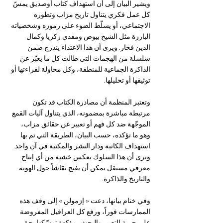
ويشير البيان إلى أن استهداف كتاب أوصديق يمسّ 
كل عمل فكري يتناول تاريخ مزاب وتطوره 
الاجتماعي، أو يسلّط الضوء على رموزه وشخصياته 
البارزة مثل الشيخ بيوض ومفدي زكريا وكمال 
الدين فخار. ويرى أن هذا الاعتداء يندرج ضمن 
سلسلة من الهجمات التي طالت كل ما يعبّر عن 
الذاكرة الجماعية للمنطقة، وكل محاولة لقراءتها أو 
توثيقها أو تحليلها.
وتعتبر المنظمة أن مصادرة الكتاب قد تكون 
مرتبطة مباشرة بمضمونه، الذي يتناول آليات القمع 
الموجّهة ضد كل فهم أو تعبير عن حقائق مزاب، 
وهو ما تؤكده، حسب البيان، الطريقة التي تم بها 
استهداف الكاتبة ودار النشر والمكتبة في آن واحد. 
وترى أن هذا السلوك يعكس خشية من أي إنتاج 
معرفي مستقل يمكن أن يفتح نقاشاً حول الهوية 
والتاريخ والذاكرة.
وفي ختام بيانها، دعت « إزمولن » إلى وقف هذه 
الممارسات فوراً، ورفع كل العراقيل المفروضة 