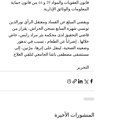
قانون العقوبات والمواد 39 و 44 من قانون حماية 
المعلومات والوثائق الإدارية.
ويقضي المبلغ عن الفساد ومعتقل الرأي نورالدين 
تونسي شهره السابع بسجن الحراش، بقرار من 
قاضي التحقيق لدى محكمة بئر مراد رايس، خاض 
خلالها ، إضراباً عن الطعام ، تسبب في تدهور 
وضعيته الصحية، لينقل على إثرها، مرّتين، إلى 
مستشفى مصطفى باشا الجامعي لتلقي العلاج.
التحرير 
المنشورات الأخيرة