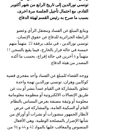
تونسي نورالدين إلى تاريخ الرابع من شهر أكتوبر 
القادم، مع احتمال تأجيل الجلسة مرة اخرى، 
بسبب ما صرح به رئيس القسم لهيئة الدفاع.
ويتابع المبلغ عن الفساد ومعتقل الرأي وعضو 
الرابطة الجزائرية للدفاع عن حقوق الإنسان، 
تونسي نورالدين ، في ملف برفقة 22  متهماً منهم 
خمسة في حالة فرار بالخارج، فيما يقبع بالسجن 11 
متهماً و 6 أخرين في حالة إفراج، بحسب ما أكده 
المصدر من هيئة الدفاع.
ووجه القضاء للمبلغ عن الفساد وأحد مفجري قضية 
كوكايين وهران، تونسي نورالدين تهمة واحدة 
تتعلق بالمشاركة في القيام عمداً بنشر أو بث عن 
طريق الإتصالات الالكترونية أو منظومة معلوماتية 
معلومة أو وثيقة مصنفة بغرض المساس بالنظام 
العام أو السكينة العامة، والمشاركة في عرض 
لأنظار الجمهور منشورات أو نشرات أو أوراق من 
شأنها الإضرار بالمصلحة الوطنية، وهي الأفعال 
المنصوص والمعاقب عليها بالمواد 42 و 44 و 96 من 