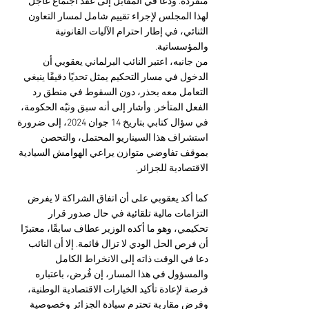
منفردة. ودعا في المقابل إلى عقد اجتماع عاجل 
لهذا المجلس لإجراء تقييم شامل لمسار التعاون 
الثنائي، في إطار احترام الآليات القانونية 
والمؤسساتية.
من جانبه، اعتبر النائب البرلماني يعقوبي أن 
الدخول في مسار التحكيم يمثل تحديًا دقيقًا ينبغي 
التعامل معه بحذر، دون السقوط في منطق رد 
الفعل المتأخر. وأشار إلى أنه سبق ونبّه الحكومة، 
في سؤال كتابي بتاريخ 14 جوان 2024، إلى ضرورة 
استشراف هذا السيناريو المحتمل، والتحصن 
بموقف تفاوضي متوازن يراعي الهوامش السيادية 
الاقتصادية للجزائر.
كما أكد يعقوبي على أن اتفاق الشراكة لا يفرض 
التزامات مالية تلقائية في حال صدور قرار 
تحكيمي، وهو ما أكده الوزير عطاف سابقًا، معتبرًا 
أن فرص الحل الودي لا تزال قائمة. إلا أن النائب 
دعا في الوقت ذاته إلى الانخراط الكامل 
والمسؤول في هذا المسار، إن فُرض، باعتباره 
فرصة لإعادة تأكيد الخيارات الاقتصادية الوطنية، 
وفرض مقاربة تحترم سيادة الجزائر وخصوصية 