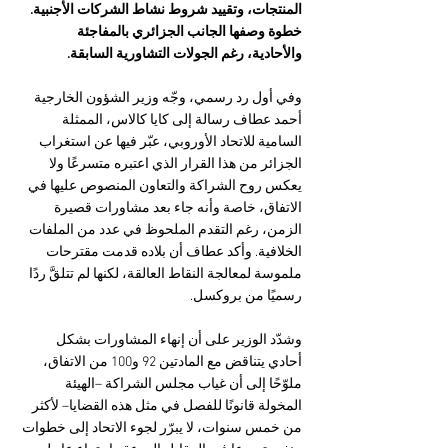
المنتجات، وتقييد شروط نشاط الشركات الأجنبية. 
خطوة وصفها الجانب الجزائري بالمفاجئة 
والأحادية، رغم الجولات التشاورية السابقة.
وفي أول رد رسمي، وجّه وزير الشؤون الخارجية 
أحمد عطاف رسالة إلى كايا كالاس، الممثلة 
السامية للاتحاد الأوروبي، عبّر فيها عن استغراب 
الجزائر من هذا القرار الذي اعتبره متسرعًا ولا 
يعكس روح الشراكة والتعاون المنصوص عليها في 
الاتفاق، خاصة وأنه جاء بعد مشاورات قصيرة 
الزمن، رغم التقدم الملحوظ في عدد من الملفات 
الخلافية. وأكد عطاف أن بلاده قدمت مقترحات 
ملموسة لمعالجة النقاط العالقة، لكنها لم تتلقَّ ردًا 
رسميًا من بروكسل.
وشدّد الوزير على أن إنهاء المشاورات بشكل 
أحادي يتناقض مع المادتين 92 و100 من الاتفاق، 
ملوّحًا إلى أن غياب مجلس الشراكة –الهيئة 
المخولة قانونًا للفصل في مثل هذه القضايا– لأكثر 
من خمس سنوات، لا يبرّر لجوء الاتحاد إلى خطوات 