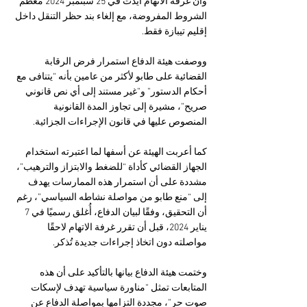
وأن غرفة الاتهام أيدت في 25 سبتمبر 2024 معظم 
الشروط المفروضة، مع إلغاء بند حظر التنقل داخل 
إقليم تيبازة فقط.
ووصفت هيئة الدفاع استمرار فرض الرقابة 
القضائية على طابو لأكثر من عامين بأنه “يتنافى مع 
أحكام الدستور” و”غير مستند إلى أي نص قانوني 
صريح”، مشيرة إلى تجاوز المدة القانونية 
المنصوص عليها في قانون الإجراءات الجزائية.
كما أعربت الهيئة عن أسفها لما اعتبرته استخدام 
الجهاز القضائي كأداة “للضغط والابتزاز والترهيب”، 
مشددة على أن استمرار هذه الممارسات يهدف 
إلى “منع طابو من مواصلة نشاطه السياسي”، رغم 
أن التحقيق، وفقًا لبيان الدفاع، أُغلق رسميًا في 7 
يناير 2024، قبل أن تقرر غرفة الاتهام لاحقًا 
مواصلته دون اتخاذ إجراءات جديدة تُذكر.
وختمت هيئة الدفاع بيانها بالتأكيد على أن هذه 
المتابعات تمثل “مناورة سياسية تهدف لإسكات 
صوت حر”، مجددة التزامها بمواصلة الدفاع عن 