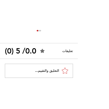
0.0/ 5 (0)
تعليقات
القضاء الإداري يقضي بحل
التعليق والتقييم...
 واسعًا وتُعيد طرح
نقابة "كنابست"