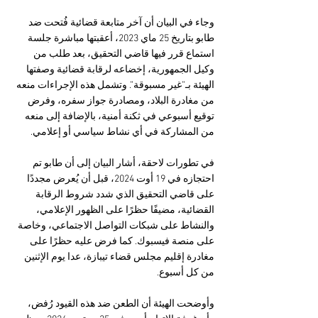
وجاء في البيان أن آخر متابعة قضائية فُتحت ضد 
طابو بتاريخ 25 ماي 2023، أعقبتها مباشرة جلسة 
استماع قرر فيها قاضي التحقيق، بعد طلب من 
وكيل الجمهورية، إخضاعه لرقابة قضائية وصفتها 
الهيئة بـ”غير مسبوقة”. وتشمل هذه الإجراءات منعه 
من مغادرة البلاد، ومصادرة جواز سفره، وفرض 
توقيع أسبوعي في ثكنة أمنية، بالإضافة إلى منعه 
من المشاركة في أي نشاط سياسي أو إعلامي.
في تطورات لاحقة، أشار البيان إلى أن طابو تم 
احتجازه في 19 أوت 2024، قبل أن يُعرض مجددًا 
على قاضي التحقيق الذي شدد شروط الرقابة 
القضائية، مضيفًا حظرًا على الظهور الإعلامي، 
والنشاط على شبكات التواصل الاجتماعي، وخاصة 
على منصة فيسبوك. كما فرض عليه حظرًا على 
مغادرة إقليم مجلس قضاء تيبازة، عدا يوم الإثنين 
من كل أسبوع.
وأوضحت الهيئة أن الطعن ضد هذه القيود رُفض، 