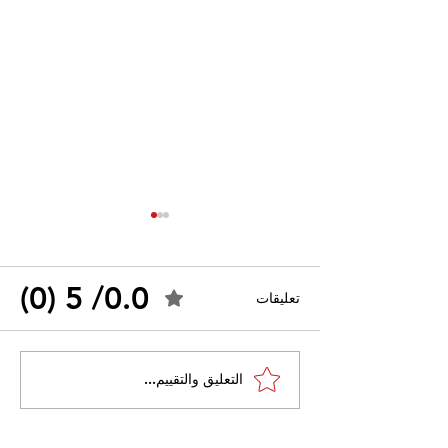
0.0/ 5 (0)
تعليقات
القضاء الإداري يقضي بحل
التعليق والتقييم...
 واسعًا وتُعيد طرح
نقابة "كنابست"