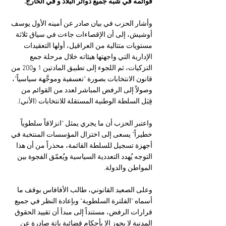
قوائمه في شبه جميع دوائر البلاد و في الخارج.
وأشار الحزب في بيان صادر عن أمينه الأول يوسف 
أوشيش، إلى أن الإقصاءات جاءت في سياق ثلاثة 
مستويات متتالية من العراقيل، أولها التعقيدات 
الإدارية التي واجهتها هيئاته خلال مرحلة جمع 
التزكيات، ثم اللجوء إلى تطبيق المادتين 1 و200 من 
قانون الانتخابات بصورة "تعسفية وموجَّهة سياسياً"، 
وصولاً إلى الرفض المباشر لعدد من القوائم من 
قِبَل السلطة الوطنية المستقلة للانتخابات (الأني).
واعتبر الحزب أن ما يجري يمثل "انزلاقاً سلطوياً 
خطيراً" يسعى إلى اختزال المؤسسات المنتخبة في 
أجهزة تسجيل للسلطة القائمة، محذراً من أن هذا 
التوجه يُهدد التعددية السياسية ويُعمّق الفجوة بين 
المواطن والدولة.
وعلى الصعيد القانوني، طالب الأفافاس بوقف ما 
أسماه "الفلترة السلطوية" وبإعادة النظر في جميع 
قرارات الرفض، مستنداً إلى مبدأ أن تقييد الحقوق 
المدنية لا يجوز إلا بأحكام قضائية باتة صادرة عن 