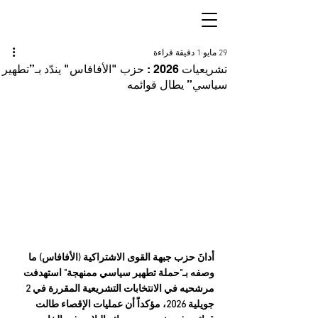
29 مايو
1 دقيقة قراءة
تشريعيات 2026 : حزب "الأفافاس" يندّد بـ”تطهير
سياسي” يطال قوائمه
أدانَ حزب جبهة القوى الاشتراكية (الأفافاس) ما 
وصفه بـ"حملة تطهير سياسي ممنهجة" استهدفت 
مرشحيه في الانتخابات التشريعية المقررة في 2 
جويلية 2026، مؤكداً أن عمليات الإقصاء طالت 