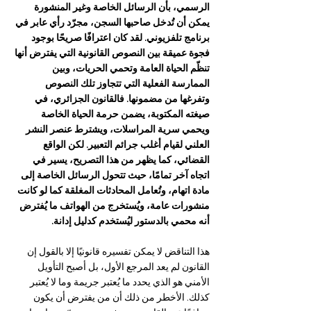
الرسمي، بأن الرسائل الخاصة وغير المنشورة 
يمكن أن تُدخل صاحبها السجن، مجرّد رأي عابر في 
برنامج تلفزيوني. لقد كان اعترافًا صريحًا بوجود 
فجوة عميقة بين النصوص القانونية التي يفترض أنها 
تنظّم الحياة العامة وتحمي الحريات، وبين 
الممارسة الفعلية التي تتجاوز تلك النصوص 
وتفرغها من مضمونها. فالقانون الجزائري، في 
صيغته المكتوبة، يضمن حرمة الحياة الخاصة 
ويحمي سرية المراسلات، ويشترط عنصر النشر 
العلني لقيام أغلب جرائم التعبير. لكن الواقع 
القضائي، كما يظهر من هذا التصريح، يسير في 
اتجاه آخر تمامًا، حيث تتحول الرسائل الخاصة إلى 
مادة اتهام، وتُعامل المحادثات المغلقة كما لو كانت 
منشورات عامة، ويُستخرج من الهواتف ما يُفترض 
أنه محمي بالدستور ليُستخدم كدليل إدانة.
هذا التناقض لا يمكن تفسيره قانونيًا إلا بالقول إن 
القانون لم يعد المرجع الأول، بل أصبح التأويل 
الأمني هو الذي يحدد ما يُعتبر جريمة وما لا يُعتبر 
كذلك. الأخطر من ذلك أن من يفترض أن يكون 