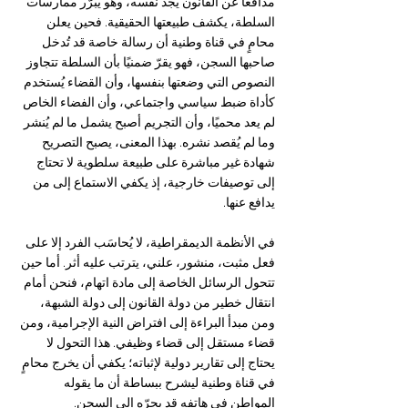
مدافعًا عن القانون يجد نفسه، وهو يبرّر ممارسات 
السلطة، يكشف طبيعتها الحقيقية. فحين يعلن 
محامٍ في قناة وطنية أن رسالة خاصة قد تُدخل 
صاحبها السجن، فهو يقرّ ضمنيًا بأن السلطة تتجاوز 
النصوص التي وضعتها بنفسها، وأن القضاء يُستخدم 
كأداة ضبط سياسي واجتماعي، وأن الفضاء الخاص 
لم يعد محميًا، وأن التجريم أصبح يشمل ما لم يُنشر 
وما لم يُقصد نشره. بهذا المعنى، يصبح التصريح 
شهادة غير مباشرة على طبيعة سلطوية لا تحتاج 
إلى توصيفات خارجية، إذ يكفي الاستماع إلى من 
يدافع عنها.
في الأنظمة الديمقراطية، لا يُحاسَب الفرد إلا على 
فعل مثبت، منشور، علني، يترتب عليه أثر. أما حين 
تتحول الرسائل الخاصة إلى مادة اتهام، فنحن أمام 
انتقال خطير من دولة القانون إلى دولة الشبهة، 
ومن مبدأ البراءة إلى افتراض النية الإجرامية، ومن 
قضاء مستقل إلى قضاء وظيفي. هذا التحول لا 
يحتاج إلى تقارير دولية لإثباته؛ يكفي أن يخرج محامٍ 
في قناة وطنية ليشرح ببساطة أن ما يقوله 
المواطن في هاتفه قد يجرّه إلى السجن.