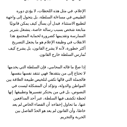
الإعلام، في مثل هذه اللحظات، لا يؤدي دوره 
الطبيعي في مساءلة السلطة، بل يتحول إلى واجهة 
لتطبيع الاستثناء. فبدل أن يسأل كيف يمكن قانونيًا 
متابعة شخص بسبب رسالة خاصة، ينشغل بتبرير 
الممارسة وتقديمها كضرورة لحماية المجتمع. هذا 
الانقلاب في وظيفة الإعلام هو ما يجعل التصريح 
أكثر خطورة، لأنه لا يشرح القانون، بل يشرح كيف 
تُمارس السلطة خارج القانون.
إذا صحّ ما قاله المحامي، فإن السلطة التي يخدمها 
لا تحتاج إلى من ينتقدها؛ فهي تنتقد نفسها بنفسها. 
فالجملة التي قالها تكفي لتلخيص طبيعة العلاقة بين 
المواطن والدولة، وتؤكد أن المشكلة ليست في 
النصوص، بل في من يحتكر تفسيرها وتطبيقها. إنها 
لحظة تكشف فيها السلطة، عبر أحد المدافعين 
عنها، ما تحاول إخفاءه: أن الفضاء الخاص لم يعد 
خاصًا، وأن القانون لم يعد هو الحدّ الفاصل بين 
الحرية والتجريم.