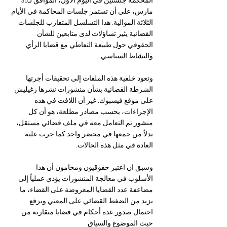
المحكمة جلستين في اليوم الأول، الموافق لـ30 
مارس، على أن تستمر جلسات المحاكمة في الأيام 
الثلاثة الموالية. هذا التسلسل المتقارب للجلسات 
القضائية يثير تساؤلات لدى متابعين للشأن 
الحقوقي حول طبيعة التعاطي مع قضايا الرأي 
والنشاط السياسي.
وتعود خلفية هذه الملفات إلى تحقيقات أجرتها 
الشرطة القضائية بشأن منشورات نشرها زغيليش 
على موقع فيسبوك. غير أن اللافت في هذه 
الإجراءات، بحسب مصادر مطلعة، هو أن كل 
منشور تم التعامل معه في ملف قضائي مستقل، 
بدلاً من جمعها في محضر واحد كما جرت عليه 
العادة في مثل هذه الحالات.
وسبق ان اعتبر حقوقيون ومحامون أن هذا 
الأسلوب في معالجة المنشورات يؤدي عملياً إلى 
مضاعفة عدد القضايا المعروضة على القضاء، ما 
يزيد من الضغط القضائي على المعني ويرفع 
احتمال صدور عدة أحكام في قضايا متقاربة من 
حيث الموضوع والسياق.