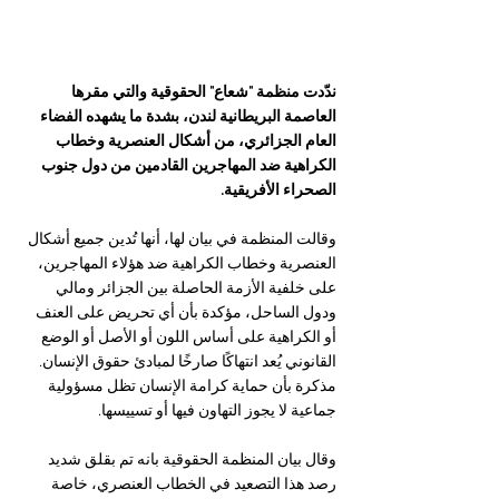
ندّدت منظمة "شعاع" الحقوقية والتي مقرها 
العاصمة البريطانية لندن، بشدة ما يشهده الفضاء 
العام الجزائري، من أشكال العنصرية وخطاب 
الكراهية ضد المهاجرين القادمين من دول جنوب 
الصحراء الأفريقية.
وقالت المنظمة في بيان لها، أنها تُدين جميع أشكال 
العنصرية وخطاب الكراهية ضد هؤلاء المهاجرين، 
على خلفية الأزمة الحاصلة بين الجزائر ومالي 
ودول الساحل، مؤكدة بأن أي تحريض على العنف 
أو الكراهية على أساس اللون أو الأصل أو الوضع 
القانوني يُعد انتهاكًا صارخًا لمبادئ حقوق الإنسان. 
مذكرة بأن حماية كرامة الإنسان تظل مسؤولية 
جماعية لا يجوز التهاون فيها أو تسييسها.
وقال بيان المنظمة الحقوقية
بانه تم بقلق شديد 
رصد هذا التصعيد في الخطاب العنصري، خاصة 