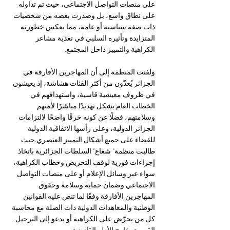
على منصات التواصل الاجتماعي، حيث تم تداوله 
على نطاق واسع، بل وصدرت بعضه من شخصيات 
ذات صفة سياسية أو عامة، مما يعكس خطورته 
المتزايدة وتأثيره السلبي في تغذية مشاعر 
الكراهية والتمييز داخل المجتمع.
ولفتت المنظمة إلى أن المهاجرين الأفارقة في 
الجزائر يُعدّون من أكثر الفئات هشاشة، إذ يعيشون 
في ظروف معيشية قاسية، واستهدافهم في 
الخطاب العام يشكل تهديدًا مباشرًا لأمنهم 
وسلامتهم، فضلًا عن كونه خرقًا واضحًا لالتزامات 
الجزائر الدولية، وعلى رأسها الاتفاقية الدولية 
للقضاء على جميع أشكال التمييز العنصري.حيث 
طالبت منظمة" شعاع" السلطات الجزائرية باتخاذ 
إجراءات فورية لوقف التحريض وخطاب الكراهية، 
سواء عبر وسائل الإعلام أو على منصات التواصل 
الاجتماعي وضمان حماية وسلامة وحقوق 
المهاجرين الأفارقة وفقًا لما تنص عليه القوانين 
الوطنية والمعاهدات الدولية ذات الصلة مع محاسبة 
كل من يحرّض على الكراهية أو يدعو إلى الترحيل 