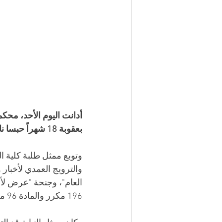
أدانت اليوم الأحد، محكم
بعقوبة 18 شهراً حبسا نافذة، وغرامة مالية.
وتوبع ممثل طلبة كلية ال
والترويج العمدي لأخبار
العام"، وجنحة "عرض لأن
196 مكرر والمادة 96 من قانون العقوبات.