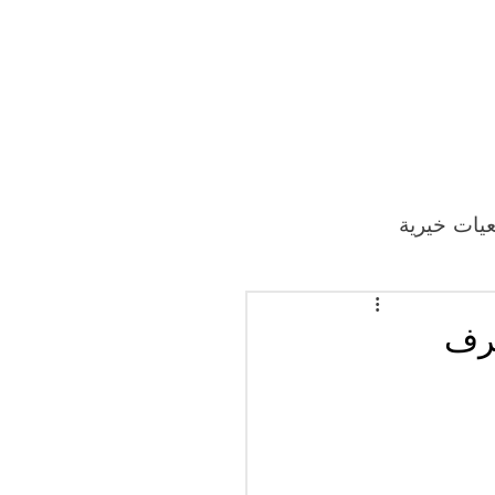
يات خيرية
 شرف