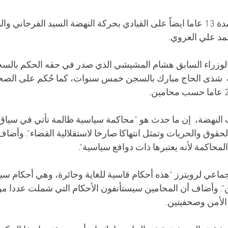
وصدر الحكم بالسجن لمدة 13 عاما ايضاً على القيادي بحركة النهضة السيد الفرجان
مد علي العروي.
 شذى الحاج مبارك بالسجن خمس سنوات، كما حُكم على الصحف
ب النهضة،  إن ما حدث هو "محاكمة سياسية ظالمة تأتي في سياق
حقوق والحريات وتمثل انتهاكا صارخا لاستقلالية القضاء". وأضاف 
محاكمة لأنه يعتبرها ذات دوافع سياسية".
ماعي لرويترز "هذه أحكام قاسية للغاية وجائرة، وهي أحكام سي
ن". وأضاف أن المحامين سيستأنفون الأحكام التي شملت عددا من
لأمن وصحفيتين.