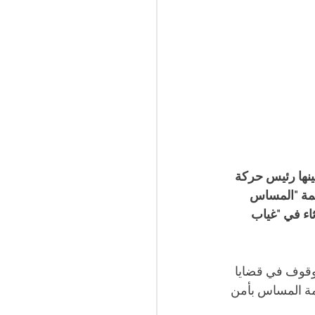
نها رئيس حركة 
مة "المساس 
اء في "غياب 
وقوف في قضايا 
ّ ابنته و 15 عاما ضدّ صهره، بتهمة المساس بأمن 