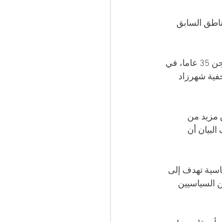
ي والناطق السابق 
كما مسّ الحكم  رئيس الوزراء السابق هشام المشيشي الذي صدر في حقه الحكم بالسجن 35 عاما، في 
ية شهرزاد 
 مزيد من 
البيان أن 
اسية تهدف إلى 
 السياسيين 