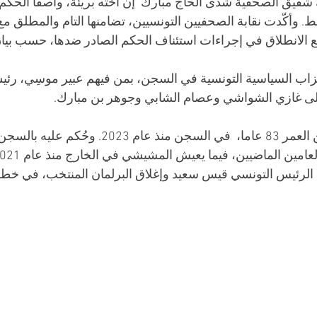
شقيق الصحفية شذى الحاج مبارك  إن أخته بريئة، واصفا الحكم
. وأكّدت نقابة الصحفيين التونسيين، تضامنها التام والمطلق 
مع الانطلاق في إجراءات استئناف الحكم الصادر ضدها، حسب بيان 
زاب السياسية التونسية في السجن، بمن فيهم عبير موسِي، رئي
لى غازي الشواشي وعصام الشابي وجوهر بن مبارك.  
ل الرئيس التونسي قيس سعيد وإغلاق البرلمان المنتخب، في خطو