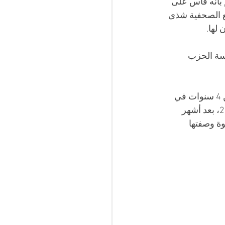
 بأنه قاس على 
مع الصحفية شذى 
لها.
سة الحزب 
ويقبع الغنوشي البالغ من العمر 83 عاما،  في السجن منذ عام 2023. وحُكم عليه بالسجن 4 سنوات في 
قضيتين منفصلتين في العامين الماضيين، فيما يعيش المشيشي في الخارج منذ عام 2021، بعد أشهر 
ة وصفتها 