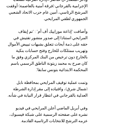
الإجرامية بالقرجاني (فرقة أمنية بالعاصمة) أوقفت 
المرشح الرئاسي، أمين عام حزب الاتحاد الشعبي 
الجمهوري لطفي المرايحي.
وأضافت "إذاعة موزاييك أف أم" : "تم إيقاف 
المرايحي استنادا إلى صدور منشور تفتيش في 
حقه على ذمة أبحاث تتعلق بشبهات تبييض الأموال 
وتهريب ممتلكات للخارج وفتح حسابات بنكية 
بالخارج دون ترخيص من البنك المركزي وفق ما 
كان صرح به محمد زيتونة الناطق الرسمي باسم 
المحكمة الابتدائية بتونس سابقا".
وتمت عملية توقيف المرايحي بمحافظة نابل 
(شمال شرق)، واقتياده إلى مقر إدارة الشرطة 
العدلية بالقرجاني في انتظار قرار النيابة في شأنه.
وفي أبريل الماضي أعلن المرايحي في فيديو 
نشره على صفحته الرسمية على شبكة فيسبوك، 
عزمه الترشح للانتخابات الرئاسية القادمة.