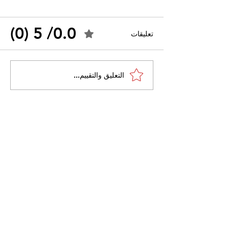
0.0/ 5 (0)
تعليقات
القضاء الإداري يقضي بحل
التعليق والتقييم...
 واسعًا وتُعيد طرح
نقابة "كنابست"