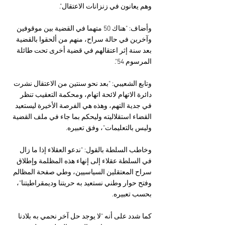
وهم يعانون في زنزانات الاعتقال".
وأضاف: "هناك 50 متهما في القضية بين موقوفين 
وآخرين في حالة سراح، منهم من ألحقوا بالقضية 
بعد سنة إثر اعتقالهم في قضية أخرى تحت طائلة 
المرسوم 54".
وتابع الشعيبي: "بعد نحو سنتين من الاعتقال نشرت 
دائرة الاتهام لائحة اتهام، ومحكمة التعقيب تنظر 
في جدية التهم، وهذه هي الفرصة الأخيرة ليستعيد 
القضاء استقلاليته وليحكم بما جاء في ملف القضية 
وليس بالتعليمات"، وفق تعبيره.
وخاطب السلطة بالقول: "ندعو العقلاء إذا ما زال 
في السلطة عقلاء إلى إنهاء هذه المظلمة وإطلاق 
سراح المعتقلين السياسيين، وطي صفحة المظالم 
وفتح حوار وطني نستعيد به حريتنا وديمقراطيتنا"، 
بحسب تعبيره.
كما شدد على أنه "لا يوجد حل آخر نحمي به بلادنا 