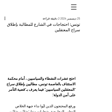
25 ديسمبر 2024
2 دقيقة قراءة
تونس: احتجاجات في الشارع للمطالبة بإطلاق
سراح المعتقلين
احتج عشرات النشطاء والسياسيين ، أمام محكمة 
الاستئناف بالعاصمة تونس، مطالبين بإطلاق سراح 
"المعتقلين السياسيين" فيما يعرف بـ"قضية التآمر 
على أمن الدولة".
ورفع المحتجون الذين لبّوا نداء جبهة الخلاص 
الوطني المعارضة، شعارات منها: "شادّين شادّين 