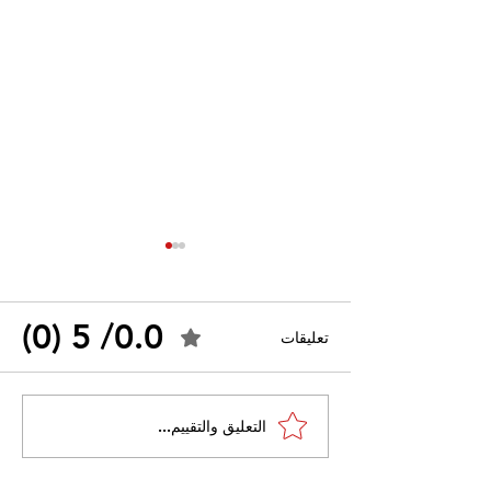
0.0/ 5 (0)
تعليقات
القضاء الإداري يقضي بحل
التعليق والتقييم...
 واسعًا وتُعيد طرح
نقابة "كنابست"