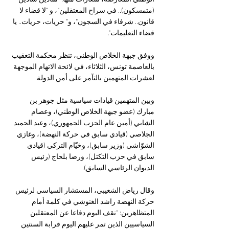
(متمسكون).. في سراح المعتقلين"، و "لا قضاء لا 
قانون.. شرفاء في السجون"، و" حريات، حريات.. يا 
قضاء التعليمات".
ووفق جبهة الخلاص الوطني، تنظر محكمة التعقيب 
بالعاصمة تونس، الثلاثاء، في لائحة الاتهام الموجهة 
لعشرات المتهمين بالتآمر على أمن الدولة.
وبين المتهمين قيادات سياسية مثل جوهر بن 
مبارك (عضو جبهة الخلاص الوطني)، وعصام 
الشابي (أمين عام الحزب الجمهوري)، وعبد الحميد 
الجلاصي (قيادي سابق في حركة النهضة)، وغازي 
الشوّاشي (وزير سابق)، وخيّام التركي (قيادي 
سابق في حزب التكتل)، ورضا بلحاج (رئيس 
الديوان الرئاسي السابق).
وقال رياض الشعيبي، المستشار السياسي لرئيس 
حركة النهضة راشد الغنوشي في كلمة أمام 
المتظاهرين: "نقف اليوم دفاعا عن المعتقلين 
السياسيين الذين تمر عليهم اليوم قرابة السنتين 