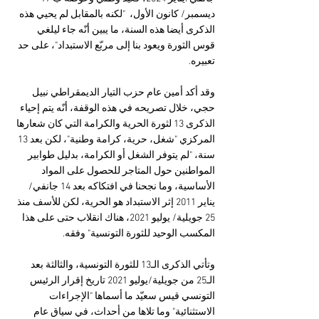
ديسمبر/ كانون الأول،  "لكنه بالمقابل لم يحيي هذه 
الذكرى أيضا هذه السنة، ما يبين أنّه جاء ليلغي 
قوس الثورة ويعود بنا إلى مربّع الاستبداد"، على حد 
تعبيره.
وقد أكد أمين عام حزب التيار الديمقراطي نبيل 
حجي، خلال تصريحه في هذه الوقفة، أنّه يتم إحياء 
الذكرى 13 لثورة الحرية والكرامة التي كان شعارها 
المركزي "شغل، حرية، كرامة وطنية"، لكن بعد 13 
سنة، "لم يتوفر الشغل أو الكرامة، بدليل طوابير 
المواطنين حول المتاجر للحصول على المواد 
الأساسية، وما نجحنا في افتكاكه بعد 14 جانفي/ 
يناير 2011 إثر الاستبداد هو الحرية، لكن للأسف منذ 
25 جويلية/ يوليو 2021، هناك انقلاب حتى على هذا 
المكسب الوحيد للثورة التونسية" وفقه.
وتأتي الذكرى الـ13 للثورة التونسية، والثالثة بعد 
الـ25 من جويلية/يوليو 2021 تاريخ إقرار الرئيس 
التونسي قيس سعيّد ما أسماها "الإجراءات 
الاستثنائية" وما تلاها من أحداث، في سياق عام 