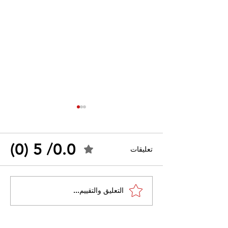
0.0/ 5 (0)
تعليقات
القضاء الإداري يقضي بحل
التعليق والتقييم...
 واسعًا وتُعيد طرح
نقابة "كنابست"