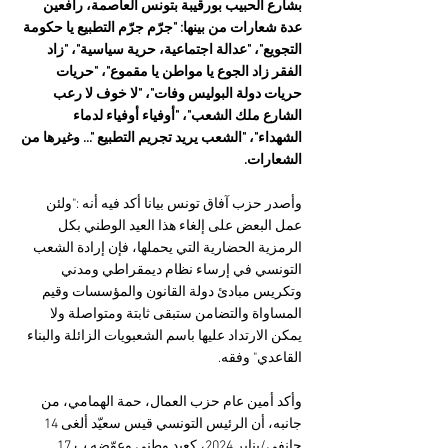
بشارع الحبيب بورقيبة بتونس العاصمة، رافعين 
عدة شعارات من بينها: "جرّم جرّم التطبيع يا حكومة 
التجويع"، "عدالة اجتماعية، حرية سياسية"، "زاد 
الفقر زاد الجوع يا مواطن يا مقموع"، "حريات 
حريات دولة البوليس وفات"، "لا خوف لا رعب 
الشارع ملك الشعب"، "أوفياء أوفياء لدماء 
الشهداء"، "الشعب يريد تجريم التطبيع "... وغيرها من 
الشعارات.
وأصدر حزب آفاق تونس بيانا أكد فيه أنه :"ولئن 
عمل البعض على إلغاء هذا العيد الوطني بكل 
الرمزية الحضارية التي يحملها، فإن إرادة الشعب 
التونسي في إرساء نظام ديمقراطي ومدني 
وتكريس مبادئ دولة القانون والمؤسسات وقيم 
المساواة والتضامن ستبقى ثابتة ومتواصلة ولا 
يمكن الارتداد عليها باسم الشعبويات الزائلة والبناء 
القاعدي" وفقه.
وأكد أمين عام حزب العمال، حمة الهمامي، من 
جانبه، أن الرئيس التونسي قيس سعيّد ألغى 14 
جانفي/يناير 2024، كعيد وطني وعوّضه ب 17 