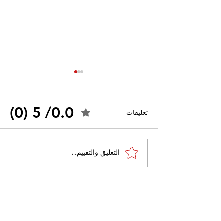
0.0/ 5 (0)
تعليقات
القضاء الإداري يقضي بحل
التعليق والتقييم...
 واسعًا وتُعيد طرح
نقابة "كنابست"