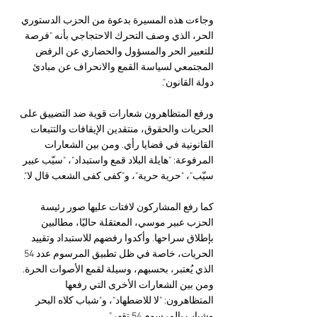
وجاءت هذه المسيرة بدعوة من الحزب الدستوري 
الحر، الذي وصف التحرك الاحتجاجي بأنه "فرصة 
للتعبير الحر والمسؤول والحضاري عن الرفض 
المجتمعي لسياسة القمع والانحراف عن مبادئ 
دولة القانون". 
ورفع المتظاهرون شعارات قوية ضد التضييق على 
الحريات والحقوق، منتقدين الإيقافات والتتبعات 
القانونية في قضايا رأي. ومن بين الشعارات 
المرفوعة: "هايلة البلاد قمع واستبداد"، "سيّب عبير 
سيّب"، "حرية حرية"، و"كفى كفى الشعب قال لا".
كما رفع المشاركون لافتات عليها صور رئيسة 
الحزب عبير موسي، المعتقلة حاليًا، مطالبين 
بإطلاق سراحها. وأكدوا رفضهم للاستبداد وتقييد 
الحريات، خاصة في ظل تطبيق المرسوم عدد 54 
الذي يُعتبر، بحسبهم، وسيلة لقمع الأصوات الحرة. 
ومن بين الشعارات الأخرى التي رفعها 
المتظاهرون: "لا للاضطهاد"، و"شباب كلاه البحر 
وشباب بالمرسوم 54 تقهر".