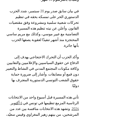
في بيان سابق صدر يوم 20 سبتمبر، شدد الحزب 
الدستوري الحر على تمسكه بحقه في تنظيم 
تحركات شعبية سلمية ومشروعة وفق مقتضيات 
القانون. وأعلن عن نيته تنظيم هذه المسيرة 
التضامنية مع عبير موسي، وكذلك مع مريم ساسي 
المحتجزة منذ أشهر تنفيذًا لعقوبة يصفها الحزب 
بأنها جائرة.
وأكد الحزب أن التحرك الاحتجاجي يهدف إلى 
الدفاع عن حقوق السياسيين والإعلاميين والنقابيين 
وكافة مكونات المجتمع المدني في النشاط والتعبير 
دون قمع أو مضايقات. وأشار إلى ضرورة حماية 
حقوق الشعب التونسي الدستورية المعترف بها 
دوليًا.
تأتي هذه المسيرة قبل أسبوع واحد من الانتخابات 
الرئاسية المزمع تنظيمها في تونس في 
6 أكتوبر 
2024
. وتشهد هذه الانتخابات منافسة بين عدد من 
المرشحين، من بينهم زهير المغزاوي وقيس سعيّد، 