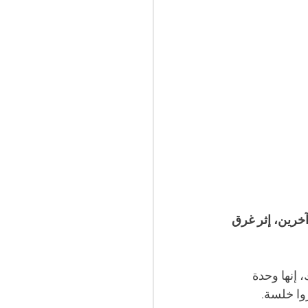
نين، انتشال 12 جثة، بينهم 3 رُضع وإنقاذ 25 شخصا آخرين، إثر غرق 
إنها وحدة 