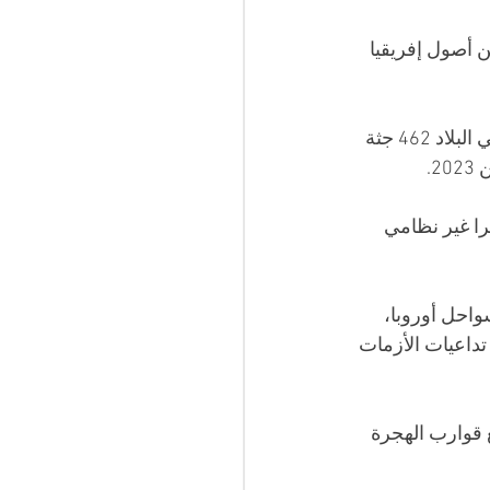
 أصول إفريقيا 
ووفق حصيلة نشرها الحرس الوطني التونسي في جويلية الماضي، انتشلت السلطات في البلاد 462 جثة 
قاذ 30 ألفا و281 مهاجرا غير نظامي، مقابل 21 ألفا و652 مهاجرا غير نظامي 
احل أوروبا، 
داعيات الأزمات 
قوارب الهجرة 