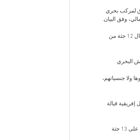
رق لمركب بحري 
لي، وفق البيان.
وأضاف الحرس الوطني أنه "تم التدخل السريع للوحدات البحرية وإنقاذ 25 شخصاً وانتشال 12 جثة من 
ش البحري 
ا ولا جنسياتهم، 
اميين من أصول إفريقية قبالة 
وقال متحدث محاكم محافظتي المنستير والمهدية فريد بن حجا: "تم العثور أمس الثلاثاء، على 13 جثة 