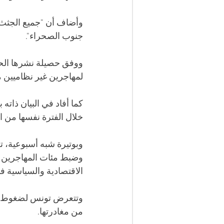
وأضاف أن "جميع الجثث ل
جنوب الصحراء".
لمهاجرين غير نظاميين منذ بداية 2024 حتى ماي الفائت، مقابل 714 خل
خلال الفترة نفسها من ا
وبوتيرة شبه أسبوعية، ت
وضبط مئات المهاجرين م
الاقتصادية والسياسية ف
وتتعرض تونس لضغوط أور
من مغادرتها.