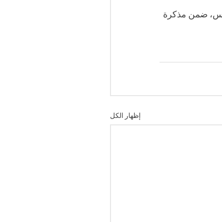
يون يورو مساعدات لتونس، ضمن مذكرة 
إظهار الكل