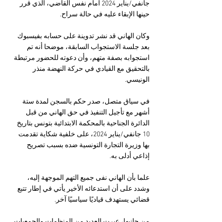
جانفي/يناير 2024 أمام نفس القاضي، الذي قرر 
حينها الإبقاء عليه في حالة سراح.
وكان الهاني قد نشر تدوينة على حسابه بفيسبوك 
بعد جلسة الاستجواب السابقة، موضحا أنه تم 
استجوابه بصفة متهم، وأن دعوته للحضور مرتبطة 
بالتحقيق مع القيادي في حركة النهضة منذر 
الونيسي.
في سياق متصل، صدر حكم بالسجن لمدة ستة 
أشهر مع تأجيل التنفيذ في حق الهاني من قبل 
الدائرة الجناحية بالمحكمة الابتدائية بتونس بتاريخ 
10 جانفي/يناير 2024، على خلفية شكاية تقدمت 
بها وزيرة التجارة التونسية ضده بسبب تصريح 
إذاعي أدلى به.
علما بأن الهاني نفى جميع التهم الموجهة إليه، 
وشدد على أن استدعائه الأخير يأتي في إطار تتبع 
قضائي يستهدف قياديًا سياسيًا آخر.
من جانبها، عبرت العديد من المنظمات والجمعيات 