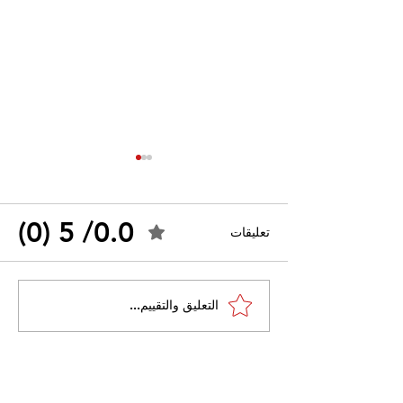
0.0/ 5 (0)
تعليقات
القضاء الإداري يقضي بحل
التعليق والتقييم...
 واسعًا وتُعيد طرح
نقابة "كنابست"