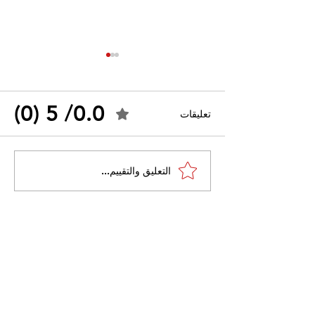
0.0/ 5 (0)
تعليقات
القضاء الإداري يقضي بحل
التعليق والتقييم...
 واسعًا وتُعيد طرح
نقابة "كنابست"