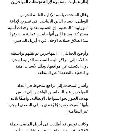
إطار عمليات مستمرة لإزالة تجمعات المهاجرين.
وقال المتحدث باسم الإدارة العامة للحرس 
الوطني، حسام الدين الجبابلي، في تصريح لإذاعة 
“موزاييك” المحلية، إن العملية نفذتها وحدات أمنية 
مشتركة، مشيرًا إلى أنها خامس عملية من نوعها 
منذ انطلاق حملات الإخلاء في 4 أبريل الماضي.
وأوضح الجبابلي أن المهاجرين تم نقلهم بواسطة 
حافلات إلى مراكز تابعة للمنظمة الدولية للهجرة، 
دون الكشف عن مواقعها، وذلك لأسباب أمنية 
و”لتخفيف الضغط” عن المنطقة.
وأشار المتحدث إلى تراجع ملحوظ في أعداد 
المهاجرين غير النظاميين الوافدين إلى تونس 
بهدف العبور نحو السواحل الإيطالية، واصفًا بلاده 
بأنها “أصبحت نموذجًا يُحتذى به في التصدي للهجرة 
غير النظامية”.
وكانت تونس قد أطلقت في أبريل الماضي حملة 
لإخلاء مخيمات المهاجرين في صفاقس، بدأت 