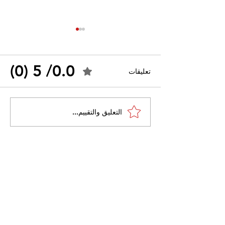
0.0/ 5 (0)
تعليقات
القضاء الإداري يقضي بحل
التعليق والتقييم...
 واسعًا وتُعيد طرح
نقابة "كنابست"