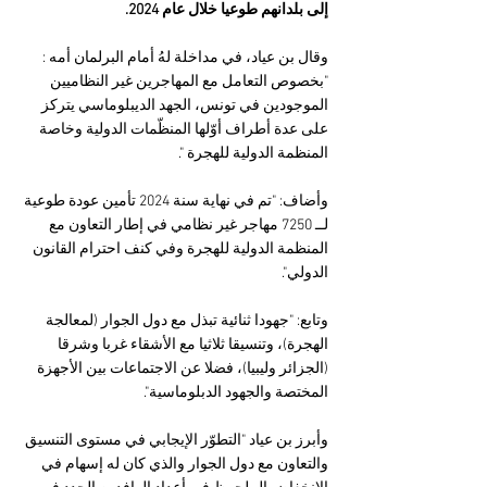
إلى بلدانهم طوعيا خلال عام 2024.
وقال بن عياد، في مداخلة لهُ أمام البرلمان أمه : 
"بخصوص التعامل مع المهاجرين غير النظاميين 
الموجودين في تونس، الجهد الديبلوماسي يتركز 
على عدة أطراف أوّلها المنظّمات الدولية وخاصة 
المنظمة الدولية للهجرة ".
وأضاف: "تم في نهاية سنة 2024 تأمين عودة طوعية 
لــ 7250 مهاجر غير نظامي في إطار التعاون مع 
المنظمة الدولية للهجرة وفي كنف احترام القانون 
الدولي".
وتابع: "جهودا ثنائية تبذل مع دول الجوار (لمعالجة 
الهجرة)، وتنسيقا ثلاثيا مع الأشقاء غربا وشرقا 
(الجزائر وليبيا)، فضلا عن الاجتماعات بين الأجهزة 
المختصة والجهود الدبلوماسية".
وأبرز بن عياد "التطوّر الإيجابي في مستوى التنسيق 
والتعاون مع دول الجوار والذي كان له إسهام في 