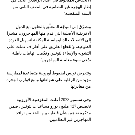
الانخفاض الملحوظ في أعداد الوافدين الجدد في 
إطار الهجرة غير النظامية في النصف الثاني من 
السنة المنقضية".
وتطرّق إلى التوجّه المتعلّق بالتعاون مع الدول 
الافريقية الأصلية التي قدم منها المهاجرون، مشيرا 
إلى الاتصالات الدبلوماسية المكثفة لتسهيل العودة 
الطوعية، و"لقطع الطريق على أطراف عملت على 
التشويه والإساءة لتونس وقدّمت اتهامات باطلة 
تدّعي سوء معاملة المهاجرين".
وتتعرض تونس لضغوط أوروبية متصاعدة لممارسة 
مزيد من الرقابة على شواطئها ومنع قوارب الهجرة 
من مغادرتها.
وفي سبتمبر 2023 أعلنت المفوضية الأوروبية 
تخصيص 127 مليون يورو مساعدات لتونس، ضمن 
مذكرة تفاهم بشأن قضايا، بينها الحد من توافد 
المهاجرين غير النظاميين.