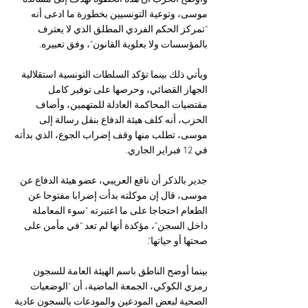
موسى، وتوعية التونسيين بخطورة ما ادعى أنه 
"تمركز الحكم الفردي المطلق الذي لا يعترف 
بالمؤسسات ولا بعلوية القانون"، وفق تعبيره.
ويأتي ذلك بينما تؤكد السلطات التونسية استقلالية 
الجهاز القضائي، وحرصها على توفير كامل 
مقتضيات المحاكمة العادلة للمتهمين، وأضاف 
الحزب، أنه كلف هيئة الدفاع بنقل رسالة إلى 
موسى، تطلب منها وقف إضراب الجوع، الذي بدأته 
في 12 فبراير الجاري.
جدير بالذكر أن نافع العريبي، عضو هيئة الدفاع عن 
موسى، قال إن موكلته بدأت إضرابا مفتوحا عن 
الطعام احتجاجا على ما اعتبرته "سوء المعاملة 
داخل السجن"، مؤكدة أنها لم تعد "في مأمن على 
صحتها أو حياتها".
بينما أوضح الناطق باسم الهيئة العامة للسجون 
رمزي الكوكي، الجمعة الماضية، أن "الوضعيات 
الصحية لبعض المودعين والمودعات بالسجون عادية 