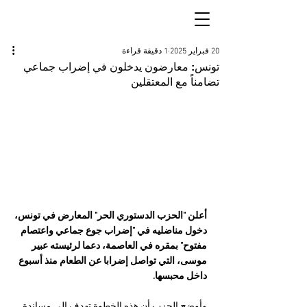
20 فبراير 2025
1 دقيقة قراءة
تونس: معارضون يدخلون في إضراب جماعي
تضامناً مع المعتقلين
أعلن "الحزب الدستوري الحر" المعارض في تونس، 
دخول مناضليه في "إضراب جوع جماعي واعتصام 
مفتوح" بمقره في العاصمة، دعما لرئيسته عبير 
موسى، التي تواصل إضرابا عن الطعام منذ أسبوع 
داخل محبسها.
وأوضح الحزب أن هذه الخطوة تهدف إلى مساندة 