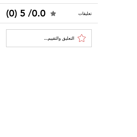
0.0/ 5 (0)
تعليقات
القضاء الإداري يقضي بحل
التعليق والتقييم...
 واسعًا وتُعيد طرح
نقابة "كنابست"