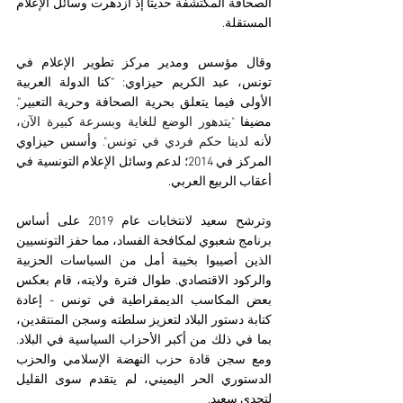
الصحافة المكتشفة حديثًا إذ ازدهرت وسائل الإعلام 
المستقلة. 
وقال مؤسس ومدير مركز تطوير الإعلام في 
تونس، عبد الكريم حيزاوي: "كنا الدولة العربية 
الأولى فيما يتعلق بحرية الصحافة وحرية التعبير".
مضيفا
"يتدهور الوضع للغاية وبسرعة كبيرة الآن، 
لأن
ه
 لدينا حكم فردي في تونس". 
وأسس حيزاوي 
المركز في 2014؛ لدعم وسائل الإعلام التونسية في 
أعقاب الربيع العربي.
و
ترشح سعيد لانتخابات عام 2019 على أساس 
برنامج شعبوي لمكافحة الفساد، مما حفز التونسيين 
الذين أصيبوا بخيبة أمل من السياسات الحزبية 
والركود الاقتصادي. طوال فترة ولايته، قام بعكس 
بعض المكاسب الديمقراطية في تونس - إعادة 
كتابة دستور البلاد لتعزيز سلطته وسجن المنتقدين، 
بما في ذلك من أكبر الأحزاب السياسية في البلاد. 
ومع سجن قادة حزب النهضة الإسلامي والحزب 
الدستوري الحر اليميني، لم يتقدم سوى القليل 
لتحدي سعيد. 