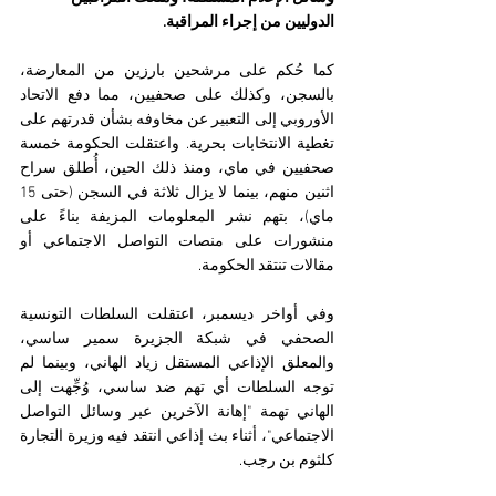
الدوليين من إجراء المراقبة.
كما حُكم على مرشحين بارزين من المعارضة، 
بالسجن
، وكذلك على صحفيين، مما دفع الاتحاد 
الأوروبي إلى 
التعبير عن مخاوفه
 بشأن قدرتهم على 
تغطية الانتخابات بحرية. و
اعتقلت الحكومة خمسة 
صحفيين
 في ماي، ومنذ ذلك الحين، أُطلق سراح 
اثنين منهم، بينما لا يزال ثلاثة في السجن (حتى 15 
ماي)، بتهم نشر المعلومات المزيفة بناءً على 
منشورات على منصات التواصل الاجتماعي أو 
مقالات تنتقد الحكومة.
وفي أواخر ديسمبر، اعتقلت السلطات التونسية 
الصحفي في شبكة الجزيرة 
سمير ساسي
، 
والمعلق الإذاعي المستقل 
زياد الهاني
، وبينما لم 
توجه السلطات أي تهم ضد ساسي، وُجِّهت إلى 
الهاني تهمة "إهانة الآخرين عبر وسائل التواصل 
الاجتماعي"، أثناء بث إذاعي انتقد فيه وزيرة التجارة 
كلثوم بن رجب.