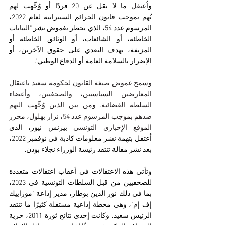
و
اُعتقل 
ما لا يقل عن 20 فردًا
 أو وُجِّهت لهم 
تُهم بموجب قانون الجرائم السيبرانية لعام 2022،
المرسوم عدد 54
، الذي يحظر بغموض نشر "البيانات 
الخاطئة، أو الشائعات، أو الوثائق الخاطئة أو 
المزيفة، بهدف التعدي على حقوق الآخرين، أو 
الإضرار بالسلامة العامة أو الدفاع الوطني".
وسمح غموض صيغة القانون لحكومة سعيد باعتقال 
المعارضين السياسيين، والصحفيين، وأعضاء 
السلطة القضائية. ومن بين الذين وُجِّهت التهم 
ضدهم بموجب المرسوم عدد 54، نزار بهلول، محرر 
الموقع الإخباري التونسي
بيزنس نيوز
،
 الذي 
اُعتقل
 بتهمة نشر معلومات كاذبة في نوفمبر 2022، 
بعد نشر مقالة تنتقد رئيسة الوزراء نجلاء بودن.
وتأتي هذه الاعتقالات في أعقاب اعتقالات متعددة 
للصحفيين من قبل السلطات التونسية في 2023، 
بما في ذلك 
نور الدين بوطار
، مدير إذاعة "
موزاييك 
إف إم
"، وهي محطة إذاعية مستقلة كثيرًا ما تنتقد 
الرئيس سعيد. 
وكانت إحدى نتائج ثورة 2011، حرية 