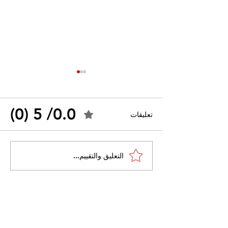
0.0/ 5 (0)
تعليقات
القضاء الإداري يقضي بحل
التعليق والتقييم...
 واسعًا وتُعيد طرح
نقابة "كنابست"