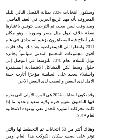
وستكون انتخابات 2024 بمثابة الفصل التالي للبلد 
المعروف بأنه مهد الربيع العربي في العقد الماضي. 
ومنذ وقت ليس ببعيد، تم الترحيب بتونس باعتبارها 
نقطة خلاف لدول مثل مصر وسوريا - وهو مكان 
نادر أطاح فيه المتظاهرون بزعيم استبدادي في عام 
2011 وانتقلوا إلى الديمقراطية بعد ذلك. وقد فازت 
أقوى مجموعات المجتمع المدني سياسياً بجائزة 
نوبل للسلام لعام 2015 للتوسط في التوصل إلى 
حلول وسط. لكن المشاكل الاقتصادية المستمرة 
واستيلاء سعيد على السلطة مؤخرًا أثارت خيبة 
الأمل لدى البعض والغضب لدى البعض الآخر. 
وقد تكون انتخابات 2024 هي المرة الأولى التي يقوم 
فيها الناخبون بتقييم فترة ولاية سعيد وتحديد ما إذا 
كانت تحركاته المثيرة للجدل تفي بوعوده الانتخابية 
لعام 2019.
وهناك أكثر من 50 انتخابات تم التخطيط لها والتي 
تؤثر على نصف سكان الكوكب هذا العام. ومن 