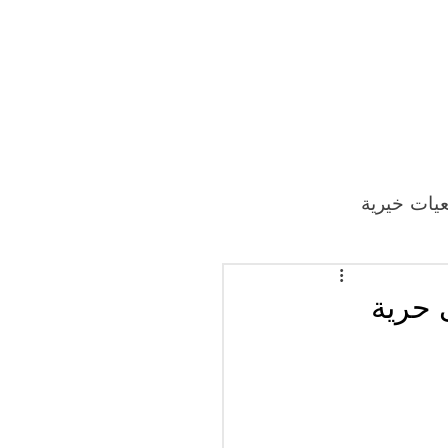
يات خيرية
 حرية