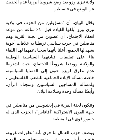
ولاية تيزي وزو بعد وضع شروط أبرزها عدم الحديث 
عن الوضع في فلسطين.
وقال البيان، أن "مسؤولين من الحزب في ولاية 
تيزي وزو أبلغوا القيادة قبل  36 ساعة من موعد 
انعقاد الاجتماع، أن عضوين من لجنة القرية وهم 
مناضلين في حزب سياسي تربطنا به علاقات أخوية 
يشهد لها الجميع، أعلنا بأنهما سحبا دعمهما لهذا اللقاء 
بناءً على تعليمات قيادتهما السياسية الوطنية 
والولائية ووضعا شروطًا للاجتماع، حيث اشترطا 
عدم تطرق لويزة حنون إلى القضايا السياسية، 
خاصة مسألة الإبادة الجماعية للشعب الفلسطيني ، 
ولمسألة المساجين السياسيين وسجناء الرأي، 
وأيضًا مسألة وحدة وسلامة البلاد".
وتتكون لجنة القرية في إيغندوسن من مناضلين في 
جبهة القوى الاشتراكية "أفافاس"، الحزب الذي له 
حضور قوي في المنطقة.
ووصف حزب العمال ما جرى بأنه "تطورات غريبة، 
خاصة وأنها تحدث في وقت يحتاج فيه الوضع 