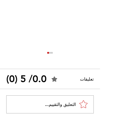
0.0/ 5 (0)
تعليقات
مضرب عن الطعام منذ 50
التعليق والتقييم...
يوماً: تأجيل محاكمة إبراهيم
لعلامي بسبب تدهور وضعه
الصحي