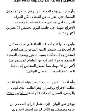
ملفاتهم، وفقاً لما أكده بيان لهيئة الدفاع عنهما.
وأوضح بيان لهيئة الدفاع، أن الرفض جاء رغم دخول 
المعنيان في إضراب عن الطعام، لكن الغرفة 
الجزائية لدى مجلس قضاء قسنطينة رفضت 
الإفراج عنهما، في جلسة اليوم الخميس 05 تشرين 
أكتوبر 2023.
وأبرزت أنها تفاجأت "عند النداء على ملف معتقل 
الرأي لعلامي شمس الدين المدعو براهيم لعدم 
استخراجه للمحاكمة بسبب تدهور وضعيته الصحية 
المتدهورة جراء إضرابه عن الطعام المستمر منذ 
أكثر من 60 يوما، مما اضطر المجلس إلى تأجيل 
المحاكمة للمرة الثانية على التوالي".
وأضافت: "لنفس السبب تقدمت هيئة الدفاع لتقدم 
بطلب الإفراج وبإصرار، وهو الطلب الذي قوبل 
بالرفض، لتسجل المحاكمة لجلسة 
19 أكتوبر 2023
".
ووفق نص البيان، فإن معتقل الرأي الصحفي بن 
جامع مصطفى هو الآخر لم يتم استخراجه  ولم 