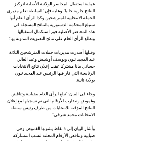
عملية استقبال المحاضر الولائية الأصلية لتركيز 
النتائج جارية حاليا". وعليه فإن "السلطة تعلم مديري 
الحملة الانتخابية للمترشحين وكذا الرأي العام أنها 
ستبلغ المحكمة الدستورية بالنتائج المسجلة في 
هذه المحاضر الأصلية فور استكمال استقبالها 
وتطلع الرأي العام على نتائج التصويت المدونة بها".
وقبلها أصدرت مديريات حملات المترشحين الثلاثة 
عبد المجيد تبون ويوسف أوشيش وعبد العالي 
حساني بيانا مشتركا عقب إعلان نتائج الانتخابات 
الرئاسية التي فاز فيها الرئيس عبد المجيد تبون 
بولاية ثانية. 
وجاء في البيان: "نبلغ الرأي العام بضبابية وتناقض 
وغموض وتضارب الأرقام التي تم تسجيلها مع إعلان 
النتائج المؤقتة للانتخابات من طرف رئيس سلطة 
الانتخابات محمد شرفي." 
وأشار البيان إلى 4 نقاط يشوبها الغموض وهي: 
ضبابية وتناقض الأرقام المعلنة لنسب المشاركة 